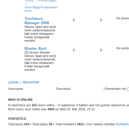
Tricks
,
Fehler/Bugs
,
Vorschläge/Featurewün
sche
Torchance
No posts
0
0
Manager 2008
Dieses Spiel wird nicht
mehr weiterentwickelt,
falls keine eklatanten
Fehler festgestellt
werden.
Blaster Alert
No posts
0
0
2D-Action-Shooter
Dieses Spiel wird nicht
mehr weiterentwickelt,
falls keine eklatanten
Fehler festgestellt
werden.
LOGIN
•
REGISTER
Username:
Password:
|
Remember me
WHO IS ONLINE
In total there are
115
users online :: 0 registered, 0 hidden and 115 guests (based on u
Most users ever online was
4454
on Wed 25. Mar 2026, 23:13
STATISTICS
Total posts
519
• Total topics
65
• Total members
1912
• Our newest member
EstherC