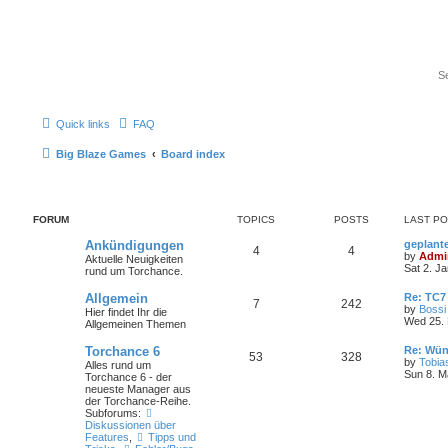
Quick links
FAQ
Big Blaze Games
Board index
FORUM
TOPICS
POSTS
LAST P
Ankündigungen
geplant
4
4
by
Admi
Aktuelle Neuigkeiten
Sat 2. J
rund um Torchance.
Allgemein
Re: TC7
7
242
by
Bossi
Hier findet Ihr die
Wed 25. 
Allgemeinen Themen
Torchance 6
Re: Wün
53
328
by
Tobia
Alles rund um
Sun 8. M
Torchance 6 - der
neueste Manager aus
der Torchance-Reihe.
Subforums:
Diskussionen über
Features
,
Tipps und