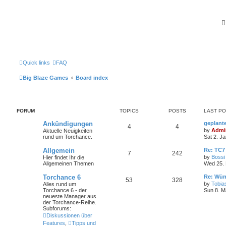
Quick links
FAQ
Big Blaze Games
Board index
FORUM
TOPICS
POSTS
LAST P
Ankündigungen
geplant
4
4
by
Admi
Aktuelle Neuigkeiten
rund um Torchance.
Sat 2. J
Allgemein
Re: TC7
7
242
by
Bossi
Hier findet Ihr die
Allgemeinen Themen
Wed 25. 
Torchance 6
Re: Wün
53
328
by
Tobia
Alles rund um
Torchance 6 - der
Sun 8. M
neueste Manager aus
der Torchance-Reihe.
Subforums:
Diskussionen über
Features
,
Tipps und