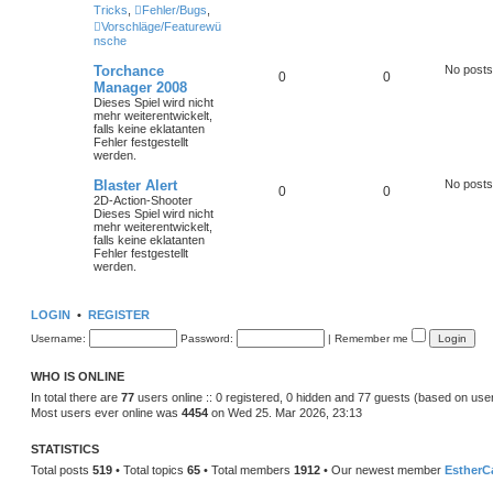
Tricks
,
Fehler/Bugs
,
Vorschläge/Featurewü
nsche
Torchance
No posts
0
0
Manager 2008
Dieses Spiel wird nicht
mehr weiterentwickelt,
falls keine eklatanten
Fehler festgestellt
werden.
Blaster Alert
No posts
0
0
2D-Action-Shooter
Dieses Spiel wird nicht
mehr weiterentwickelt,
falls keine eklatanten
Fehler festgestellt
werden.
LOGIN
•
REGISTER
Username:
Password:
|
Remember me
WHO IS ONLINE
In total there are
77
users online :: 0 registered, 0 hidden and 77 guests (based on use
Most users ever online was
4454
on Wed 25. Mar 2026, 23:13
STATISTICS
Total posts
519
• Total topics
65
• Total members
1912
• Our newest member
EstherC