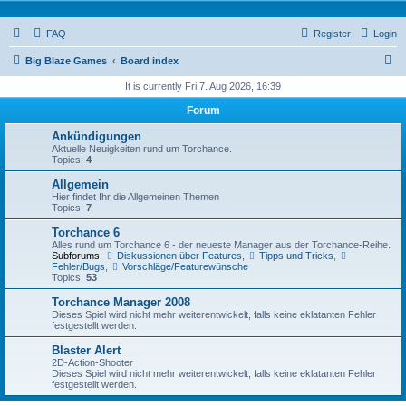
FAQ
Register
Login
S
Big Blaze Games
Board index
e
It is currently Fri 7. Aug 2026, 16:39
a
Forum
r
Ankündigungen
c
Aktuelle Neuigkeiten rund um Torchance.
Topics:
4
h
Allgemein
Hier findet Ihr die Allgemeinen Themen
Topics:
7
Torchance 6
Alles rund um Torchance 6 - der neueste Manager aus der Torchance-Reihe.
Subforums:
Diskussionen über Features
,
Tipps und Tricks
,
Fehler/Bugs
,
Vorschläge/Featurewünsche
Topics:
53
Torchance Manager 2008
Dieses Spiel wird nicht mehr weiterentwickelt, falls keine eklatanten Fehler
festgestellt werden.
Blaster Alert
2D-Action-Shooter
Dieses Spiel wird nicht mehr weiterentwickelt, falls keine eklatanten Fehler
festgestellt werden.