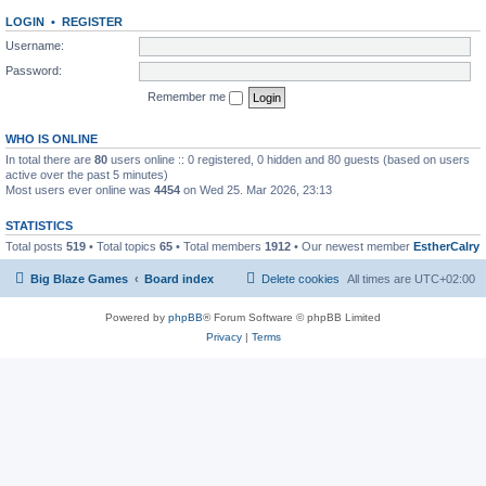
LOGIN
•
REGISTER
Username:
Password:
Remember me
WHO IS ONLINE
In total there are
80
users online :: 0 registered, 0 hidden and 80 guests (based on users
active over the past 5 minutes)
Most users ever online was
4454
on Wed 25. Mar 2026, 23:13
STATISTICS
Total posts
519
• Total topics
65
• Total members
1912
• Our newest member
EstherCalry
Big Blaze Games
Board index
Delete cookies
All times are
UTC+02:00
Powered by
phpBB
® Forum Software © phpBB Limited
Privacy
|
Terms