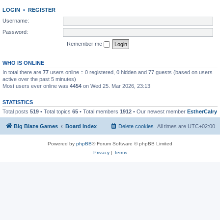
LOGIN
•
REGISTER
Username:
Password:
Remember me
WHO IS ONLINE
In total there are
77
users online :: 0 registered, 0 hidden and 77 guests (based on users
active over the past 5 minutes)
Most users ever online was
4454
on Wed 25. Mar 2026, 23:13
STATISTICS
Total posts
519
• Total topics
65
• Total members
1912
• Our newest member
EstherCalry
Big Blaze Games
Board index
Delete cookies
All times are
UTC+02:00
Powered by
phpBB
® Forum Software © phpBB Limited
Privacy
|
Terms