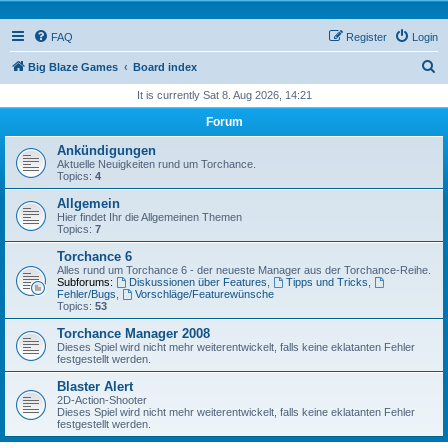
FAQ
Register
Login
S
Big Blaze Games
Board index
e
It is currently Sat 8. Aug 2026, 14:21
a
Forum
r
Ankündigungen
c
Aktuelle Neuigkeiten rund um Torchance.
Topics:
4
h
Allgemein
Hier findet Ihr die Allgemeinen Themen
Topics:
7
Torchance 6
Alles rund um Torchance 6 - der neueste Manager aus der Torchance-Reihe.
Subforums:
Diskussionen über Features
,
Tipps und Tricks
,
Fehler/Bugs
,
Vorschläge/Featurewünsche
Topics:
53
Torchance Manager 2008
Dieses Spiel wird nicht mehr weiterentwickelt, falls keine eklatanten Fehler
festgestellt werden.
Blaster Alert
2D-Action-Shooter
Dieses Spiel wird nicht mehr weiterentwickelt, falls keine eklatanten Fehler
festgestellt werden.