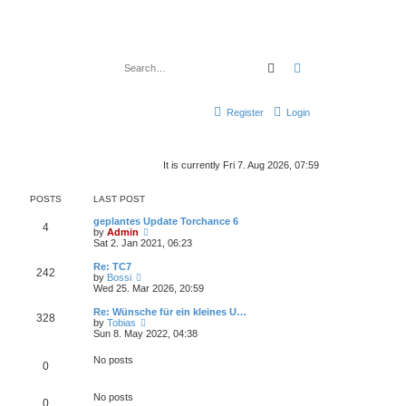
Search
Advanced search
Register
Login
It is currently Fri 7. Aug 2026, 07:59
POSTS
LAST POST
geplantes Update Torchance 6
4
V
by
Admin
i
Sat 2. Jan 2021, 06:23
e
w
Re: TC7
242
t
V
by
Bossi
h
i
Wed 25. Mar 2026, 20:59
e
e
l
w
Re: Wünsche für ein kleines U…
328
a
t
V
by
Tobias
t
h
i
Sun 8. May 2022, 04:38
e
e
e
s
l
w
No posts
t
a
0
t
p
t
h
o
e
e
s
s
No posts
l
0
t