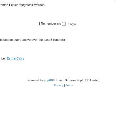
atanten Fehler festgestellt werden.
|
Remember me
 (based on users active over the past 5 minutes)
ember
EstherCalry
Powered by
phpBB
® Forum Software © phpBB Limited
Privacy
|
Terms