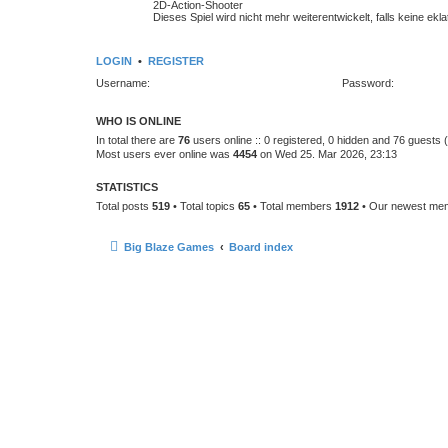
2D-Action-Shooter
Dieses Spiel wird nicht mehr weiterentwickelt, falls keine ekl
LOGIN
•
REGISTER
Username:
Password:
WHO IS ONLINE
In total there are
76
users online :: 0 registered, 0 hidden and 76 guests
Most users ever online was
4454
on Wed 25. Mar 2026, 23:13
STATISTICS
Total posts
519
• Total topics
65
• Total members
1912
• Our newest m
Big Blaze Games
Board index