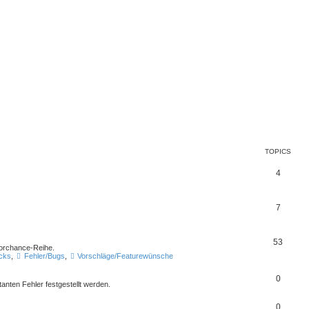
TOPICS
4
7
53
Torchance-Reihe.
icks
,
Fehler/Bugs
,
Vorschläge/Featurewünsche
0
atanten Fehler festgestellt werden.
0