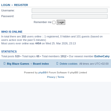
LOGIN
•
REGISTER
Username:
Password:
Remember me
WHO IS ONLINE
In total there are
102
users online :: 1 registered, 0 hidden and 101 guests (based on
users active over the past 5 minutes)
Most users ever online was
4454
on Wed 25. Mar 2026, 23:13
STATISTICS
Total posts
519
• Total topics
65
• Total members
1912
• Our newest member
EstherCalry
Big Blaze Games
Board index
Delete cookies
All times are
UTC+02:00
Powered by
phpBB
® Forum Software © phpBB Limited
Privacy
|
Terms