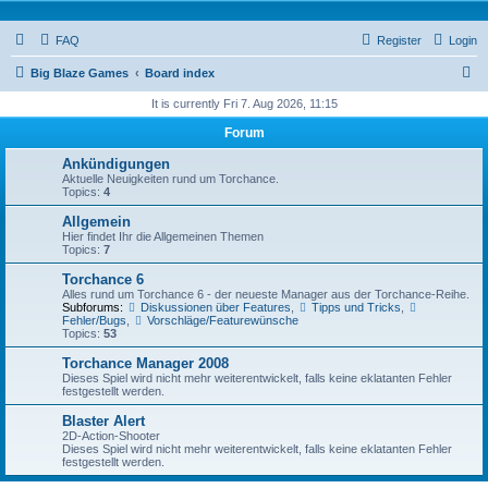
FAQ
Register
Login
S
Big Blaze Games
Board index
e
It is currently Fri 7. Aug 2026, 11:15
a
Forum
r
Ankündigungen
c
Aktuelle Neuigkeiten rund um Torchance.
Topics:
4
h
Allgemein
Hier findet Ihr die Allgemeinen Themen
Topics:
7
Torchance 6
Alles rund um Torchance 6 - der neueste Manager aus der Torchance-Reihe.
Subforums:
Diskussionen über Features
,
Tipps und Tricks
,
Fehler/Bugs
,
Vorschläge/Featurewünsche
Topics:
53
Torchance Manager 2008
Dieses Spiel wird nicht mehr weiterentwickelt, falls keine eklatanten Fehler
festgestellt werden.
Blaster Alert
2D-Action-Shooter
Dieses Spiel wird nicht mehr weiterentwickelt, falls keine eklatanten Fehler
festgestellt werden.