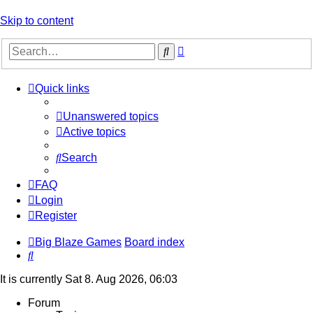
Skip to content
Advanced
Search
search
Quick links
Unanswered topics
Active topics
Search
FAQ
Login
Register
Big Blaze Games
Board index
Search
It is currently Sat 8. Aug 2026, 06:03
Forum