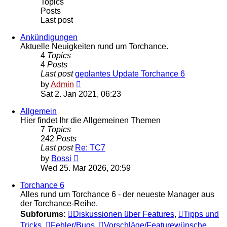
Topics
Posts
Last post
Ankündigungen
Aktuelle Neuigkeiten rund um Torchance.
4
Topics
4
Posts
Last post
geplantes Update Torchance 6
View
by
Admin
the
Sat 2. Jan 2021, 06:23
latest
post
Allgemein
Hier findet Ihr die Allgemeinen Themen
7
Topics
242
Posts
Last post
Re: TC7
View
by
Bossi
the
Wed 25. Mar 2026, 20:59
latest
post
Torchance 6
Alles rund um Torchance 6 - der neueste Manager aus
der Torchance-Reihe.
Subforums:
Diskussionen über Features
,
Tipps und
Tricks
,
Fehler/Bugs
,
Vorschläge/Featurewünsche