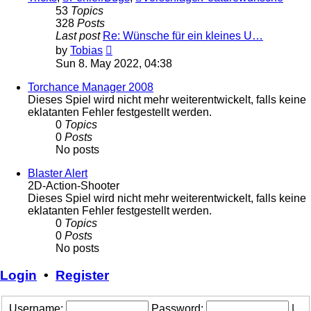
53
Topics
328
Posts
Last post
Re: Wünsche für ein kleines U…
View
by
Tobias
the
Sun 8. May 2022, 04:38
latest
post
Torchance Manager 2008
Dieses Spiel wird nicht mehr weiterentwickelt, falls keine
eklatanten Fehler festgestellt werden.
0
Topics
0
Posts
No posts
Blaster Alert
2D-Action-Shooter
Dieses Spiel wird nicht mehr weiterentwickelt, falls keine
eklatanten Fehler festgestellt werden.
0
Topics
0
Posts
No posts
Login
•
Register
Username:
Password:
|