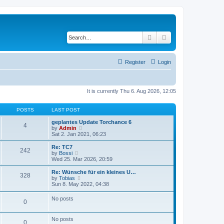
Search
Advanced search
Register
Login
It is currently Thu 6. Aug 2026, 12:05
POSTS
LAST POST
geplantes Update Torchance 6
4
V
by
Admin
i
Sat 2. Jan 2021, 06:23
e
w
Re: TC7
242
t
V
by
Bossi
h
i
Wed 25. Mar 2026, 20:59
e
e
l
w
Re: Wünsche für ein kleines U…
328
a
t
V
by
Tobias
t
h
i
Sun 8. May 2022, 04:38
e
e
e
s
l
w
No posts
t
a
0
t
p
t
h
o
e
e
s
s
No posts
l
0
t