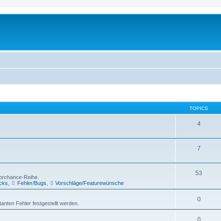
TOPICS
4
7
53
Torchance-Reihe.
icks
,
Fehler/Bugs
,
Vorschläge/Featurewünsche
0
atanten Fehler festgestellt werden.
0