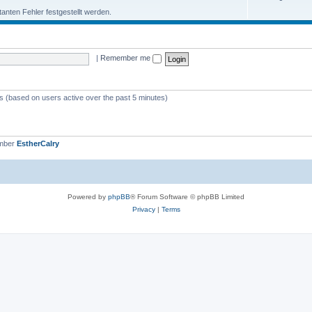
atanten Fehler festgestellt werden.
|
Remember me
ts (based on users active over the past 5 minutes)
ember
EstherCalry
Powered by
phpBB
® Forum Software © phpBB Limited
Privacy
|
Terms