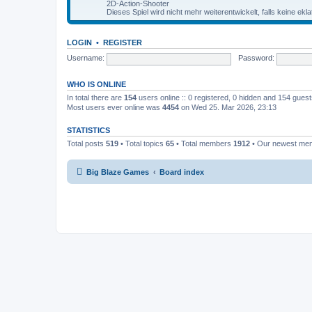
2D-Action-Shooter
Dieses Spiel wird nicht mehr weiterentwickelt, falls keine ekl
LOGIN
•
REGISTER
Username:
Password:
WHO IS ONLINE
In total there are
154
users online :: 0 registered, 0 hidden and 154 gues
Most users ever online was
4454
on Wed 25. Mar 2026, 23:13
STATISTICS
Total posts
519
• Total topics
65
• Total members
1912
• Our newest m
Big Blaze Games
Board index