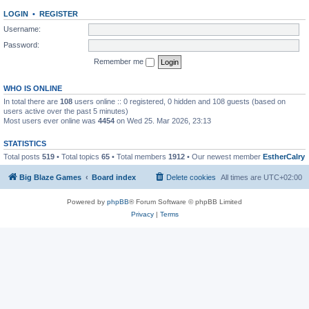
LOGIN
•
REGISTER
Username:
Password:
Remember me
WHO IS ONLINE
In total there are
108
users online :: 0 registered, 0 hidden and 108 guests (based on
users active over the past 5 minutes)
Most users ever online was
4454
on Wed 25. Mar 2026, 23:13
STATISTICS
Total posts
519
• Total topics
65
• Total members
1912
• Our newest member
EstherCalry
Big Blaze Games
Board index
Delete cookies
All times are
UTC+02:00
Powered by
phpBB
® Forum Software © phpBB Limited
Privacy
|
Terms