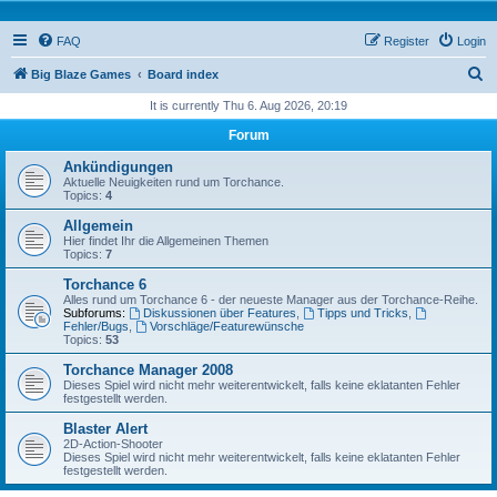
FAQ
Register
Login
S
Big Blaze Games
Board index
e
It is currently Thu 6. Aug 2026, 20:19
a
Forum
r
Ankündigungen
c
Aktuelle Neuigkeiten rund um Torchance.
Topics:
4
h
Allgemein
Hier findet Ihr die Allgemeinen Themen
Topics:
7
Torchance 6
Alles rund um Torchance 6 - der neueste Manager aus der Torchance-Reihe.
Subforums:
Diskussionen über Features
,
Tipps und Tricks
,
Fehler/Bugs
,
Vorschläge/Featurewünsche
Topics:
53
Torchance Manager 2008
Dieses Spiel wird nicht mehr weiterentwickelt, falls keine eklatanten Fehler
festgestellt werden.
Blaster Alert
2D-Action-Shooter
Dieses Spiel wird nicht mehr weiterentwickelt, falls keine eklatanten Fehler
festgestellt werden.