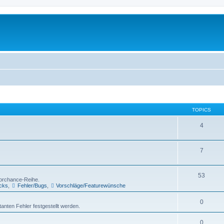
TOPICS
4
7
53
Torchance-Reihe.
icks
,
Fehler/Bugs
,
Vorschläge/Featurewünsche
0
atanten Fehler festgestellt werden.
0