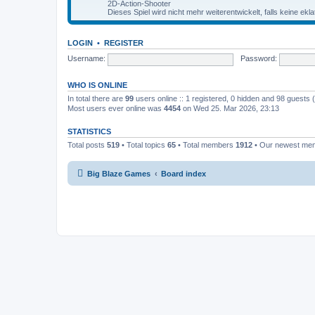
2D-Action-Shooter
Dieses Spiel wird nicht mehr weiterentwickelt, falls keine ekl
LOGIN
•
REGISTER
Username:
Password:
WHO IS ONLINE
In total there are
99
users online :: 1 registered, 0 hidden and 98 guests
Most users ever online was
4454
on Wed 25. Mar 2026, 23:13
STATISTICS
Total posts
519
• Total topics
65
• Total members
1912
• Our newest m
Big Blaze Games
Board index