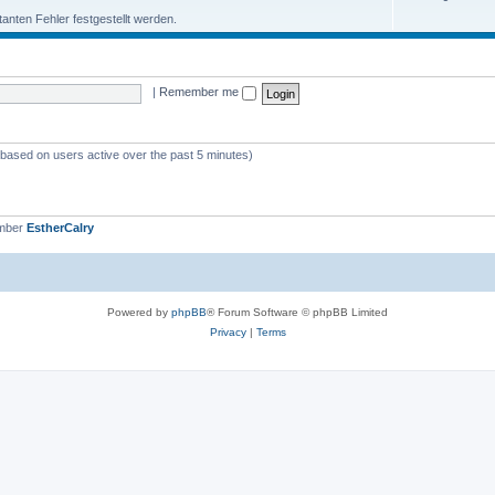
atanten Fehler festgestellt werden.
|
Remember me
 (based on users active over the past 5 minutes)
ember
EstherCalry
Powered by
phpBB
® Forum Software © phpBB Limited
Privacy
|
Terms