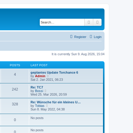
Search
Advanced search
Register
Login
It is currently Sun 9. Aug 2026, 15:04
POSTS
LAST POST
geplantes Update Torchance 6
4
V
by
Admin
i
Sat 2. Jan 2021, 06:23
e
w
Re: TC7
242
t
V
by
Bossi
h
i
Wed 25. Mar 2026, 20:59
e
e
l
w
Re: Wünsche für ein kleines U…
328
a
t
V
by
Tobias
t
h
i
Sun 8. May 2022, 04:38
e
e
e
s
l
w
No posts
t
a
0
t
p
t
h
o
e
e
s
s
No posts
l
0
t