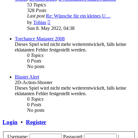
53
Topics
328
Posts
Last post
Re: Wünsche für ein kleines U…
View
by
Tobias
the
Sun 8. May 2022, 04:38
latest
post
Torchance Manager 2008
Dieses Spiel wird nicht mehr weiterentwickelt, falls keine
eklatanten Fehler festgestellt werden.
0
Topics
0
Posts
No posts
Blaster Alert
2D-Action-Shooter
Dieses Spiel wird nicht mehr weiterentwickelt, falls keine
eklatanten Fehler festgestellt werden.
0
Topics
0
Posts
No posts
Login
•
Register
Username:
Password:
|