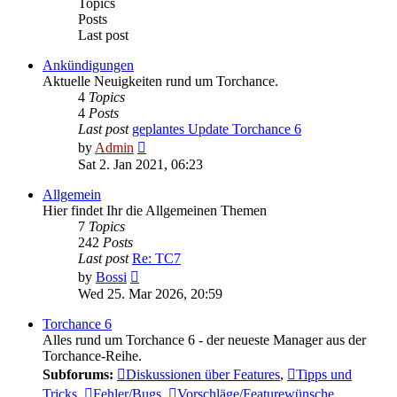
Topics
Posts
Last post
Ankündigungen
Aktuelle Neuigkeiten rund um Torchance.
4
Topics
4
Posts
Last post
geplantes Update Torchance 6
View
by
Admin
the
Sat 2. Jan 2021, 06:23
latest
post
Allgemein
Hier findet Ihr die Allgemeinen Themen
7
Topics
242
Posts
Last post
Re: TC7
View
by
Bossi
the
Wed 25. Mar 2026, 20:59
latest
post
Torchance 6
Alles rund um Torchance 6 - der neueste Manager aus der
Torchance-Reihe.
Subforums:
Diskussionen über Features
,
Tipps und
Tricks
,
Fehler/Bugs
,
Vorschläge/Featurewünsche