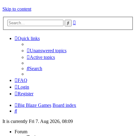
Skip to content
Advanced
Search
search
Quick links
Unanswered topics
Active topics
Search
FAQ
Login
Register
Big Blaze Games
Board index
Search
It is currently Fri 7. Aug 2026, 08:09
Forum