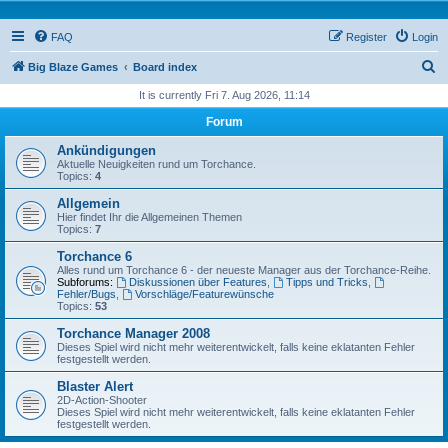
FAQ
Register
Login
S
Big Blaze Games
Board index
e
It is currently Fri 7. Aug 2026, 11:14
a
Forum
r
Ankündigungen
c
Aktuelle Neuigkeiten rund um Torchance.
Topics:
4
h
Allgemein
Hier findet Ihr die Allgemeinen Themen
Topics:
7
Torchance 6
Alles rund um Torchance 6 - der neueste Manager aus der Torchance-Reihe.
Subforums:
Diskussionen über Features
,
Tipps und Tricks
,
Fehler/Bugs
,
Vorschläge/Featurewünsche
Topics:
53
Torchance Manager 2008
Dieses Spiel wird nicht mehr weiterentwickelt, falls keine eklatanten Fehler
festgestellt werden.
Blaster Alert
2D-Action-Shooter
Dieses Spiel wird nicht mehr weiterentwickelt, falls keine eklatanten Fehler
festgestellt werden.