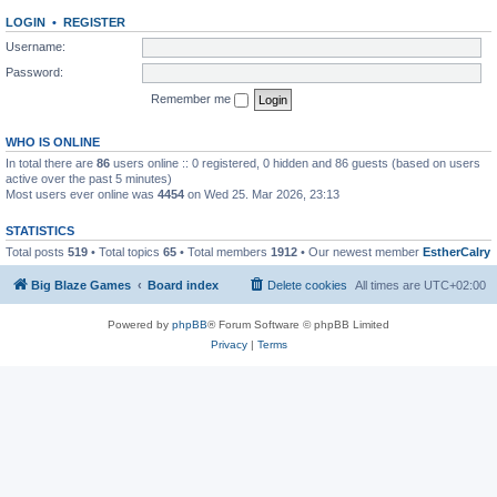
LOGIN
•
REGISTER
Username:
Password:
Remember me
WHO IS ONLINE
In total there are
86
users online :: 0 registered, 0 hidden and 86 guests (based on users
active over the past 5 minutes)
Most users ever online was
4454
on Wed 25. Mar 2026, 23:13
STATISTICS
Total posts
519
• Total topics
65
• Total members
1912
• Our newest member
EstherCalry
Big Blaze Games
Board index
Delete cookies
All times are
UTC+02:00
Powered by
phpBB
® Forum Software © phpBB Limited
Privacy
|
Terms