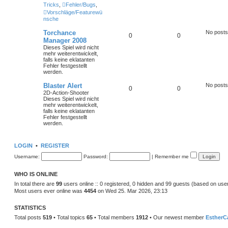
Tricks
,
Fehler/Bugs
,
Vorschläge/Featurewü
nsche
Torchance
No posts
0
0
Manager 2008
Dieses Spiel wird nicht
mehr weiterentwickelt,
falls keine eklatanten
Fehler festgestellt
werden.
Blaster Alert
No posts
0
0
2D-Action-Shooter
Dieses Spiel wird nicht
mehr weiterentwickelt,
falls keine eklatanten
Fehler festgestellt
werden.
LOGIN
•
REGISTER
Username:
Password:
|
Remember me
WHO IS ONLINE
In total there are
99
users online :: 0 registered, 0 hidden and 99 guests (based on use
Most users ever online was
4454
on Wed 25. Mar 2026, 23:13
STATISTICS
Total posts
519
• Total topics
65
• Total members
1912
• Our newest member
EstherC