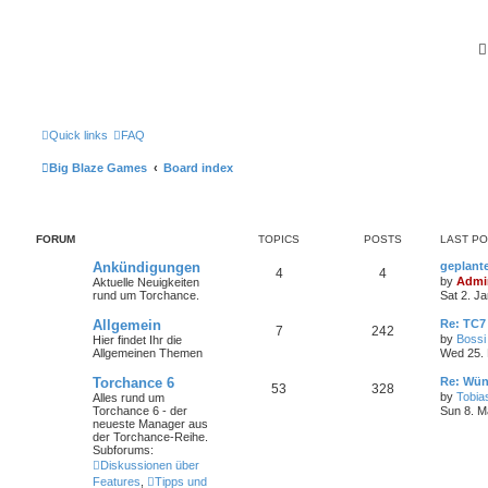
Quick links
FAQ
Big Blaze Games
Board index
FORUM
TOPICS
POSTS
LAST P
Ankündigungen
geplant
4
4
by
Admi
Aktuelle Neuigkeiten
rund um Torchance.
Sat 2. J
Allgemein
Re: TC7
7
242
by
Bossi
Hier findet Ihr die
Allgemeinen Themen
Wed 25. 
Torchance 6
Re: Wün
53
328
by
Tobia
Alles rund um
Torchance 6 - der
Sun 8. M
neueste Manager aus
der Torchance-Reihe.
Subforums:
Diskussionen über
Features
,
Tipps und