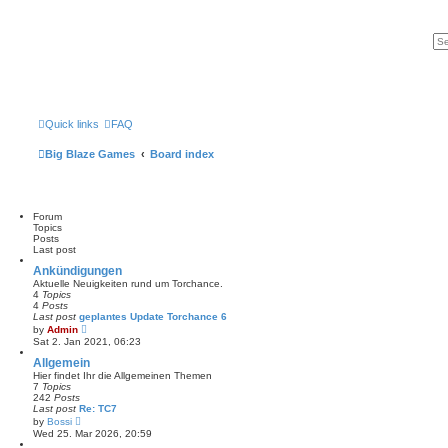
Quick links
FAQ
Big Blaze Games
Board index
Forum
Topics
Posts
Last post
Ankündigungen
Aktuelle Neuigkeiten rund um Torchance.
4
Topics
4
Posts
Last post
geplantes Update Torchance 6
V
by
Admin
i
Sat 2. Jan 2021, 06:23
e
w
Allgemein
t
Hier findet Ihr die Allgemeinen Themen
h
7
Topics
e
242
Posts
l
Last post
Re: TC7
a
V
by
Bossi
t
i
Wed 25. Mar 2026, 20:59
e
e
s