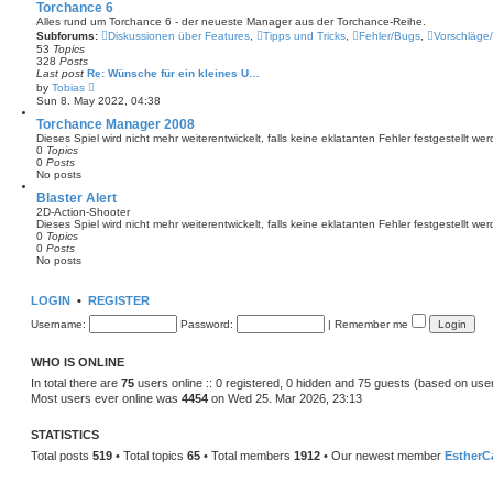
w
Torchance 6
t
t
Alles rund um Torchance 6 - der neueste Manager aus der Torchance-Reihe.
p
h
Subforums:
o
Diskussionen über Features
,
Tipps und Tricks
,
Fehler/Bugs
,
Vorschläge
e
s
53
Topics
l
t
328
Posts
a
Last post
Re: Wünsche für ein kleines U…
t
V
by
Tobias
e
i
Sun 8. May 2022, 04:38
s
e
t
w
Torchance Manager 2008
p
t
o
Dieses Spiel wird nicht mehr weiterentwickelt, falls keine eklatanten Fehler festgestellt we
h
s
0
Topics
e
t
0
Posts
l
No posts
a
t
Blaster Alert
e
2D-Action-Shooter
s
Dieses Spiel wird nicht mehr weiterentwickelt, falls keine eklatanten Fehler festgestellt we
t
0
Topics
p
0
Posts
o
No posts
s
t
LOGIN
•
REGISTER
Username:
Password:
|
Remember me
WHO IS ONLINE
In total there are
75
users online :: 0 registered, 0 hidden and 75 guests (based on use
Most users ever online was
4454
on Wed 25. Mar 2026, 23:13
STATISTICS
Total posts
519
• Total topics
65
• Total members
1912
• Our newest member
EstherC