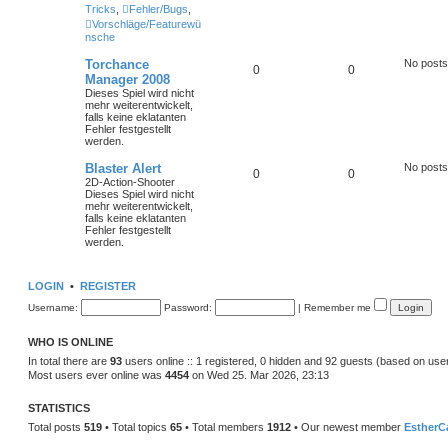
Tricks
,
Fehler/Bugs
,
Vorschläge/Featurewü
nsche
Torchance
No posts
0
0
Manager 2008
Dieses Spiel wird nicht
mehr weiterentwickelt,
falls keine eklatanten
Fehler festgestellt
werden.
Blaster Alert
No posts
0
0
2D-Action-Shooter
Dieses Spiel wird nicht
mehr weiterentwickelt,
falls keine eklatanten
Fehler festgestellt
werden.
LOGIN
•
REGISTER
Username:
Password:
|
Remember me
WHO IS ONLINE
In total there are
93
users online :: 1 registered, 0 hidden and 92 guests (based on use
Most users ever online was
4454
on Wed 25. Mar 2026, 23:13
STATISTICS
Total posts
519
• Total topics
65
• Total members
1912
• Our newest member
EstherC