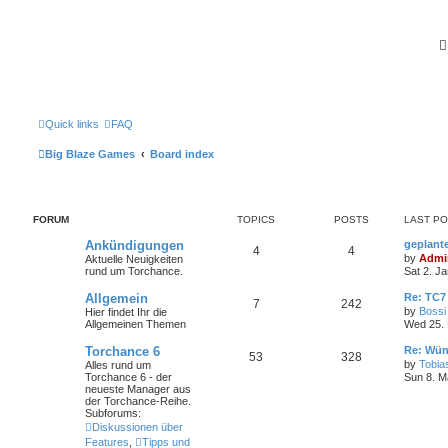
Quick links
FAQ
Big Blaze Games
Board index
FORUM
TOPICS
POSTS
LAST P
Ankündigungen
geplant
4
4
by
Admi
Aktuelle Neuigkeiten
rund um Torchance.
Sat 2. J
Allgemein
Re: TC7
7
242
by
Bossi
Hier findet Ihr die
Allgemeinen Themen
Wed 25. 
Torchance 6
Re: Wün
53
328
by
Tobia
Alles rund um
Torchance 6 - der
Sun 8. M
neueste Manager aus
der Torchance-Reihe.
Subforums:
Diskussionen über
Features
,
Tipps und