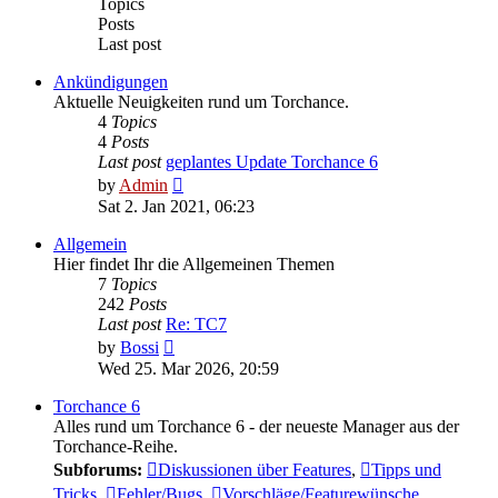
Topics
Posts
Last post
Ankündigungen
Aktuelle Neuigkeiten rund um Torchance.
4
Topics
4
Posts
Last post
geplantes Update Torchance 6
View
by
Admin
the
Sat 2. Jan 2021, 06:23
latest
post
Allgemein
Hier findet Ihr die Allgemeinen Themen
7
Topics
242
Posts
Last post
Re: TC7
View
by
Bossi
the
Wed 25. Mar 2026, 20:59
latest
post
Torchance 6
Alles rund um Torchance 6 - der neueste Manager aus der
Torchance-Reihe.
Subforums:
Diskussionen über Features
,
Tipps und
Tricks
,
Fehler/Bugs
,
Vorschläge/Featurewünsche