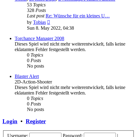
53
Topics
328
Posts
Last post
Re: Wünsche für ein kleines U…
View
by
Tobias
the
Sun 8. May 2022, 04:38
latest
post
Torchance Manager 2008
Dieses Spiel wird nicht mehr weiterentwickelt, falls keine
eklatanten Fehler festgestellt werden.
0
Topics
0
Posts
No posts
Blaster Alert
2D-Action-Shooter
Dieses Spiel wird nicht mehr weiterentwickelt, falls keine
eklatanten Fehler festgestellt werden.
0
Topics
0
Posts
No posts
Login
•
Register
Username:
Password:
|