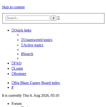
Skip to content
Advanced
Search
search
Quick links
Unanswered topics
Active topics
Search
FAQ
Login
Register
Big Blaze Games
Board index
Search
It is currently Thu 6. Aug 2026, 05:10
Forum