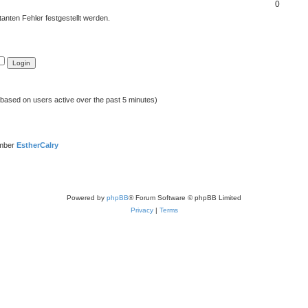
0
atanten Fehler festgestellt werden.
 (based on users active over the past 5 minutes)
ember
EstherCalry
Powered by
phpBB
® Forum Software © phpBB Limited
Privacy
|
Terms