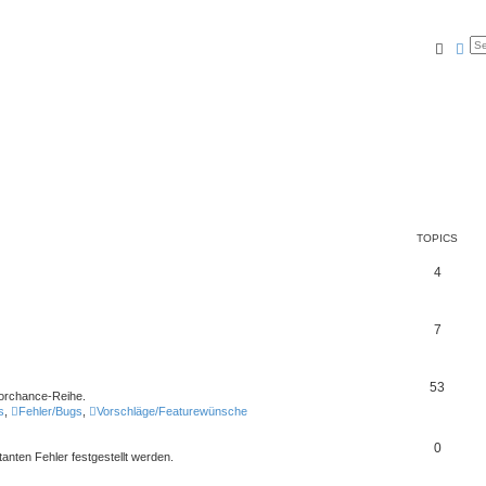
Searc
Ad
TOPICS
4
7
53
Torchance-Reihe.
s
,
Fehler/Bugs
,
Vorschläge/Featurewünsche
0
atanten Fehler festgestellt werden.