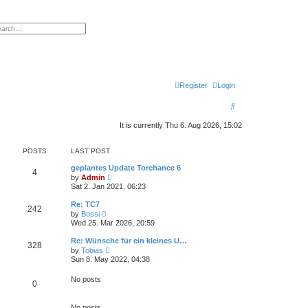
h
vanced search
Register
Login
S
e
It is currently Thu 6. Aug 2026, 15:02
a
POSTS
LAST POST
r
geplantes Update Torchance 6
c
4
V
by
Admin
i
Sat 2. Jan 2021, 06:23
h
e
w
Re: TC7
242
t
V
by
Bossi
h
i
Wed 25. Mar 2026, 20:59
e
e
l
w
Re: Wünsche für ein kleines U…
a
328
t
V
t
by
Tobias
h
i
e
Sun 8. May 2022, 04:38
e
e
s
l
w
t
a
No posts
t
p
0
t
h
o
e
e
s
s
l
No posts
t