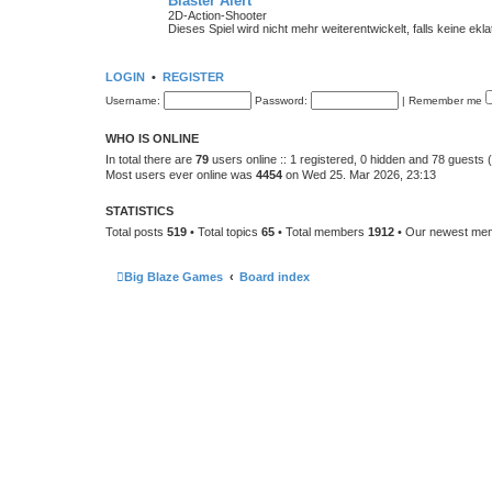
Blaster Alert
2D-Action-Shooter
Dieses Spiel wird nicht mehr weiterentwickelt, falls keine ekl
LOGIN
•
REGISTER
Username:
Password:
|
Remember me
WHO IS ONLINE
In total there are
79
users online :: 1 registered, 0 hidden and 78 guests
Most users ever online was
4454
on Wed 25. Mar 2026, 23:13
STATISTICS
Total posts
519
• Total topics
65
• Total members
1912
• Our newest m
Big Blaze Games
Board index