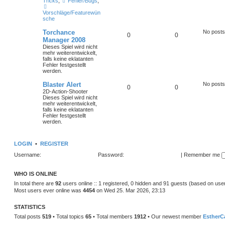
Tricks
,
Fehler/Bugs
,
Vorschläge/Featurewün
sche
Torchance
No posts
0
0
Manager 2008
Dieses Spiel wird nicht
mehr weiterentwickelt,
falls keine eklatanten
Fehler festgestellt
werden.
Blaster Alert
No posts
0
0
2D-Action-Shooter
Dieses Spiel wird nicht
mehr weiterentwickelt,
falls keine eklatanten
Fehler festgestellt
werden.
LOGIN
•
REGISTER
Username:
Password:
|
Remember me
WHO IS ONLINE
In total there are
92
users online :: 1 registered, 0 hidden and 91 guests (based on use
Most users ever online was
4454
on Wed 25. Mar 2026, 23:13
STATISTICS
Total posts
519
• Total topics
65
• Total members
1912
• Our newest member
EstherC