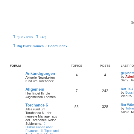
Quick links
FAQ
Big Blaze Games
Board index
FORUM
TOPICS
POSTS
LAST P
Ankündigungen
geplant
4
4
by
Admi
Aktuelle Neuigkeiten
Sat 2. J
rund um Torchance.
Allgemein
Re: TC7
7
242
by
Bossi
Hier findet Ihr die
Wed 25. 
Allgemeinen Themen
Torchance 6
Re: Wün
53
328
by
Tobia
Alles rund um
Sun 8. M
Torchance 6 - der
neueste Manager aus
der Torchance-Reihe.
Subforums:
Diskussionen über
Features
,
Tipps und