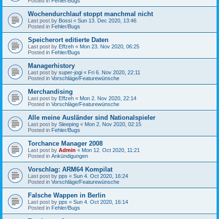
Posted in
Fehler/Bugs
Wochendurchlauf stoppt manchmal nicht
Last post by
Bossi
«
Sun 13. Dec 2020, 13:46
Posted in
Fehler/Bugs
Speicherort editierte Daten
Last post by
Effzeh
«
Mon 23. Nov 2020, 06:25
Posted in
Fehler/Bugs
Managerhistory
Last post by
super-jogi
«
Fri 6. Nov 2020, 22:11
Posted in
Vorschläge/Featurewünsche
Merchandising
Last post by
Effzeh
«
Mon 2. Nov 2020, 22:14
Posted in
Vorschläge/Featurewünsche
Alle meine Ausländer sind Nationalspieler
Last post by
Sleeping
«
Mon 2. Nov 2020, 02:15
Posted in
Fehler/Bugs
Torchance Manager 2008
Last post by
Admin
«
Mon 12. Oct 2020, 11:21
Posted in
Ankündigungen
Vorschlag: ARM64 Kompilat
Last post by
pps
«
Sun 4. Oct 2020, 16:24
Posted in
Vorschläge/Featurewünsche
Falsche Wappen in Berlin
Last post by
pps
«
Sun 4. Oct 2020, 16:14
Posted in
Fehler/Bugs