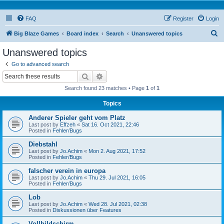
FAQ
Register
Login
S
Big Blaze Games
Board index
Search
Unanswered topics
e
Unanswered topics
a
Go to advanced search
r
Search
Advanced search
c
Search found 23 matches • Page
1
of
1
h
Topics
Anderer Spieler geht vom Platz
Last post by
Effzeh
«
Sat 16. Oct 2021, 22:46
Posted in
Fehler/Bugs
Diebstahl
Last post by
Jo.Achim
«
Mon 2. Aug 2021, 17:52
Posted in
Fehler/Bugs
falscher verein in europa
Last post by
Jo.Achim
«
Thu 29. Jul 2021, 16:05
Posted in
Fehler/Bugs
Lob
Last post by
Jo.Achim
«
Wed 28. Jul 2021, 02:38
Posted in
Diskussionen über Features
Vollbildschirm