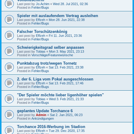
Last post by
Jo.Achim
«
Wed 28. Jul 2021, 02:36
Posted in
Fehler/Bugs
Spieler mit auslaufendem Vertrag ausleihen
Last post by
Effzeh
«
Mon 28. Jun 2021, 22:38
Posted in
Fehler/Bugs
Falscher Torschützenkönig
Last post by
Effzeh
«
Fri 11. Jun 2021, 23:36
Posted in
Fehler/Bugs
Schwierigkeitsgrad selber anpassen
Last post by
Tobias
«
Mon 3. May 2021, 23:13
Posted in
Vorschläge/Featurewünsche
Punktabzug trotz/wegen Tornetz
Last post by
Effzeh
«
Sat 13. Feb 2021, 23:38
Posted in
Fehler/Bugs
2. der 6. Liga vom Pokal ausgeschlossen
Last post by
Effzeh
«
Sat 13. Feb 2021, 17:46
Posted in
Fehler/Bugs
"Der Spieler möchte lieber ligenhöher spielen"
Last post by
Tobias
«
Wed 3. Feb 2021, 21:33
Posted in
Fehler/Bugs
geplantes Update Torchance 6
Last post by
Admin
«
Sat 2. Jan 2021, 06:23
Posted in
Ankündigungen
Torchance 2016-Werbung im Stadion
Last post by
Effzeh
«
Tue 29. Dec 2020, 17:35