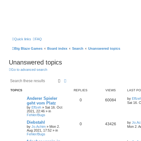
Quick links
FAQ
Big Blaze Games
Board index
Search
Unanswered topics
Unanswered topics
Go to advanced search
Search
Advanced search
TOPICS
REPLIES
VIEWS
LAST P
Anderer Spieler
by
Effze
0
60084
geht vom Platz
Sat 16. 
by
Effzeh
»
Sat 16. Oct
2021, 22:46
» in
Fehler/Bugs
Diebstahl
by
Jo.Ac
0
43426
by
Jo.Achim
»
Mon 2.
Mon 2. A
Aug 2021, 17:52
» in
Fehler/Bugs