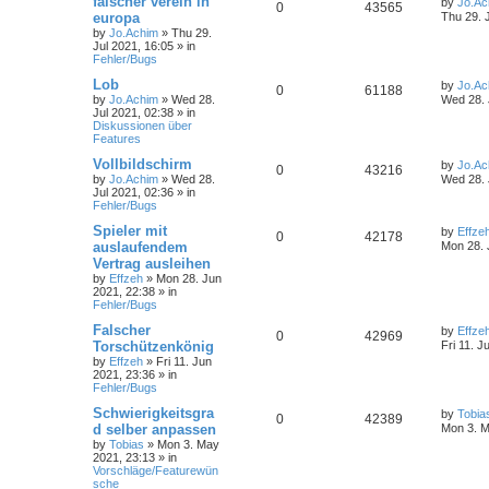
falscher verein in
by
Jo.Ac
0
43565
europa
Thu 29. 
by
Jo.Achim
»
Thu 29.
Jul 2021, 16:05
» in
Fehler/Bugs
Lob
by
Jo.Ac
0
61188
by
Jo.Achim
»
Wed 28.
Wed 28. 
Jul 2021, 02:38
» in
Diskussionen über
Features
Vollbildschirm
by
Jo.Ac
0
43216
by
Jo.Achim
»
Wed 28.
Wed 28. 
Jul 2021, 02:36
» in
Fehler/Bugs
Spieler mit
by
Effze
0
42178
auslaufendem
Mon 28. 
Vertrag ausleihen
by
Effzeh
»
Mon 28. Jun
2021, 22:38
» in
Fehler/Bugs
Falscher
by
Effze
0
42969
Torschützenkönig
Fri 11. J
by
Effzeh
»
Fri 11. Jun
2021, 23:36
» in
Fehler/Bugs
Schwierigkeitsgra
by
Tobia
0
42389
d selber anpassen
Mon 3. M
by
Tobias
»
Mon 3. May
2021, 23:13
» in
Vorschläge/Featurewün
sche