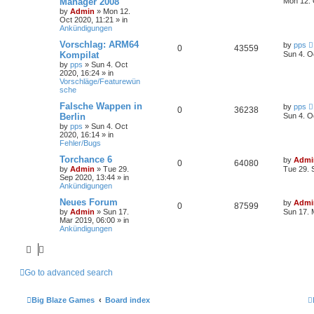
Manager 2008
Mon 12. 
by
Admin
»
Mon 12.
Oct 2020, 11:21
» in
Ankündigungen
Vorschlag: ARM64
by
pps
0
43559
Kompilat
Sun 4. O
by
pps
»
Sun 4. Oct
2020, 16:24
» in
Vorschläge/Featurewün
sche
Falsche Wappen in
by
pps
0
36238
Berlin
Sun 4. O
by
pps
»
Sun 4. Oct
2020, 16:14
» in
Fehler/Bugs
Torchance 6
by
Admi
0
64080
by
Admin
»
Tue 29.
Tue 29. 
Sep 2020, 13:44
» in
Ankündigungen
Neues Forum
by
Admi
0
87599
by
Admin
»
Sun 17.
Sun 17. 
Mar 2019, 06:00
» in
Ankündigungen
Go to advanced search
Big Blaze Games
Board index