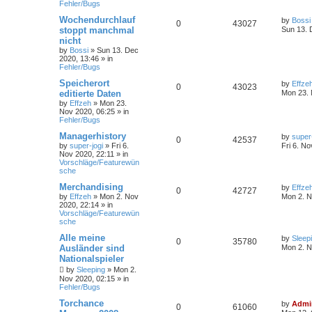
Fehler/Bugs
Wochendurchlauf
by
Bossi
0
43027
stoppt manchmal
Sun 13. 
nicht
by
Bossi
»
Sun 13. Dec
2020, 13:46
» in
Fehler/Bugs
Speicherort
by
Effze
0
43023
editierte Daten
Mon 23. 
by
Effzeh
»
Mon 23.
Nov 2020, 06:25
» in
Fehler/Bugs
Managerhistory
by
super-
0
42537
by
super-jogi
»
Fri 6.
Fri 6. No
Nov 2020, 22:11
» in
Vorschläge/Featurewün
sche
Merchandising
by
Effze
0
42727
by
Effzeh
»
Mon 2. Nov
Mon 2. N
2020, 22:14
» in
Vorschläge/Featurewün
sche
Alle meine
by
Sleep
0
35780
Ausländer sind
Mon 2. N
Nationalspieler
by
Sleeping
»
Mon 2.
Nov 2020, 02:15
» in
Fehler/Bugs
Torchance
by
Admi
0
61060