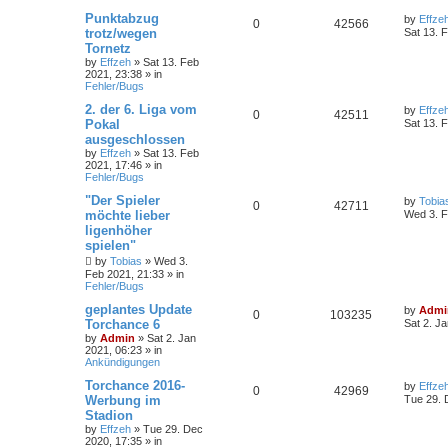
Punktabzug
by
Effze
0
42566
trotz/wegen
Sat 13. 
Tornetz
by
Effzeh
»
Sat 13. Feb
2021, 23:38
» in
Fehler/Bugs
2. der 6. Liga vom
by
Effze
0
42511
Pokal
Sat 13. 
ausgeschlossen
by
Effzeh
»
Sat 13. Feb
2021, 17:46
» in
Fehler/Bugs
"Der Spieler
by
Tobia
0
42711
möchte lieber
Wed 3. F
ligenhöher
spielen"
by
Tobias
»
Wed 3.
Feb 2021, 21:33
» in
Fehler/Bugs
geplantes Update
by
Admi
0
103235
Torchance 6
Sat 2. J
by
Admin
»
Sat 2. Jan
2021, 06:23
» in
Ankündigungen
Torchance 2016-
by
Effze
0
42969
Werbung im
Tue 29. 
Stadion
by
Effzeh
»
Tue 29. Dec
2020, 17:35
» in