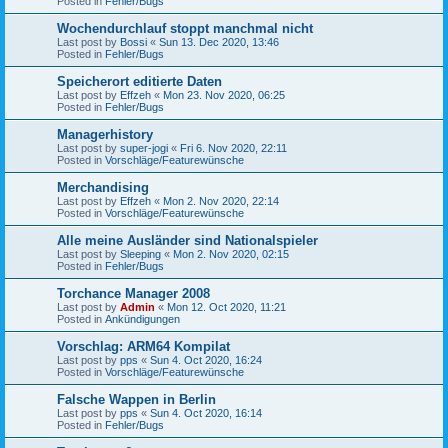
Posted in
Fehler/Bugs
Wochendurchlauf stoppt manchmal nicht
Last post by
Bossi
«
Sun 13. Dec 2020, 13:46
Posted in
Fehler/Bugs
Speicherort editierte Daten
Last post by
Effzeh
«
Mon 23. Nov 2020, 06:25
Posted in
Fehler/Bugs
Managerhistory
Last post by
super-jogi
«
Fri 6. Nov 2020, 22:11
Posted in
Vorschläge/Featurewünsche
Merchandising
Last post by
Effzeh
«
Mon 2. Nov 2020, 22:14
Posted in
Vorschläge/Featurewünsche
Alle meine Ausländer sind Nationalspieler
Last post by
Sleeping
«
Mon 2. Nov 2020, 02:15
Posted in
Fehler/Bugs
Torchance Manager 2008
Last post by
Admin
«
Mon 12. Oct 2020, 11:21
Posted in
Ankündigungen
Vorschlag: ARM64 Kompilat
Last post by
pps
«
Sun 4. Oct 2020, 16:24
Posted in
Vorschläge/Featurewünsche
Falsche Wappen in Berlin
Last post by
pps
«
Sun 4. Oct 2020, 16:14
Posted in
Fehler/Bugs