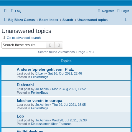
FAQ
Register
Login
S
Big Blaze Games
Board index
Search
Unanswered topics
e
Unanswered topics
a
Go to advanced search
r
Search
Advanced search
c
Search found 23 matches • Page
1
of
1
h
Topics
Anderer Spieler geht vom Platz
Last post by
Effzeh
«
Sat 16. Oct 2021, 22:46
Posted in
Fehler/Bugs
Diebstahl
Last post by
Jo.Achim
«
Mon 2. Aug 2021, 17:52
Posted in
Fehler/Bugs
falscher verein in europa
Last post by
Jo.Achim
«
Thu 29. Jul 2021, 16:05
Posted in
Fehler/Bugs
Lob
Last post by
Jo.Achim
«
Wed 28. Jul 2021, 02:38
Posted in
Diskussionen über Features
Vollbildschirm