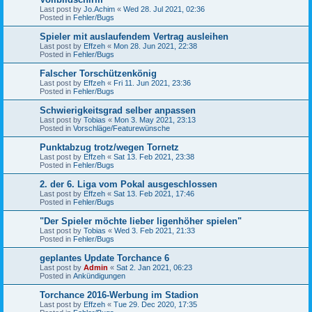
Last post by
Jo.Achim
«
Wed 28. Jul 2021, 02:36
Posted in
Fehler/Bugs
Spieler mit auslaufendem Vertrag ausleihen
Last post by
Effzeh
«
Mon 28. Jun 2021, 22:38
Posted in
Fehler/Bugs
Falscher Torschützenkönig
Last post by
Effzeh
«
Fri 11. Jun 2021, 23:36
Posted in
Fehler/Bugs
Schwierigkeitsgrad selber anpassen
Last post by
Tobias
«
Mon 3. May 2021, 23:13
Posted in
Vorschläge/Featurewünsche
Punktabzug trotz/wegen Tornetz
Last post by
Effzeh
«
Sat 13. Feb 2021, 23:38
Posted in
Fehler/Bugs
2. der 6. Liga vom Pokal ausgeschlossen
Last post by
Effzeh
«
Sat 13. Feb 2021, 17:46
Posted in
Fehler/Bugs
"Der Spieler möchte lieber ligenhöher spielen"
Last post by
Tobias
«
Wed 3. Feb 2021, 21:33
Posted in
Fehler/Bugs
geplantes Update Torchance 6
Last post by
Admin
«
Sat 2. Jan 2021, 06:23
Posted in
Ankündigungen
Torchance 2016-Werbung im Stadion
Last post by
Effzeh
«
Tue 29. Dec 2020, 17:35