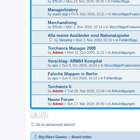
by
Effzeh
»
Mon 23. Nov 2020, 06:25
» in
Fehler/Bugs
Managerhistory
by
super-jogi
»
Fri 6. Nov 2020, 22:11
» in
Vorschläge/Featu
Merchandising
by
Effzeh
»
Mon 2. Nov 2020, 22:14
» in
Vorschläge/Featur
Alle meine Ausländer sind Nationalspieler
by
Sleeping
»
Mon 2. Nov 2020, 02:15
» in
Fehler/Bugs
Torchance Manager 2008
by
Admin
»
Mon 12. Oct 2020, 11:21
» in
Ankündigungen
Vorschlag: ARM64 Kompilat
by
pps
»
Sun 4. Oct 2020, 16:24
» in
Vorschläge/Featurewü
Falsche Wappen in Berlin
by
pps
»
Sun 4. Oct 2020, 16:14
» in
Fehler/Bugs
Torchance 6
by
Admin
»
Tue 29. Sep 2020, 13:44
» in
Ankündigungen
Neues Forum
by
Admin
»
Sun 17. Mar 2019, 06:00
» in
Ankündigungen
Go to advanced search
Big Blaze Games
Board index