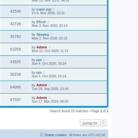
Mon 23. Nov 2020, 06:25
by
super-jogi
42536
Fri 6. Nov 2020, 22:11
by
Effzeh
42726
Mon 2. Nov 2020, 22:14
by
Sleeping
35780
Mon 2. Nov 2020, 02:15
by
Admin
61059
Mon 12. Oct 2020, 11:21
by
pps
43555
Sun 4. Oct 2020, 16:24
by
pps
36238
Sun 4. Oct 2020, 16:14
by
Admin
64080
Tue 29. Sep 2020, 13:44
by
Admin
87597
Sun 17. Mar 2019, 06:00
Search found 23 matches • Page
1
of
1
Jump to
Delete cookies
All times are
UTC+02:00