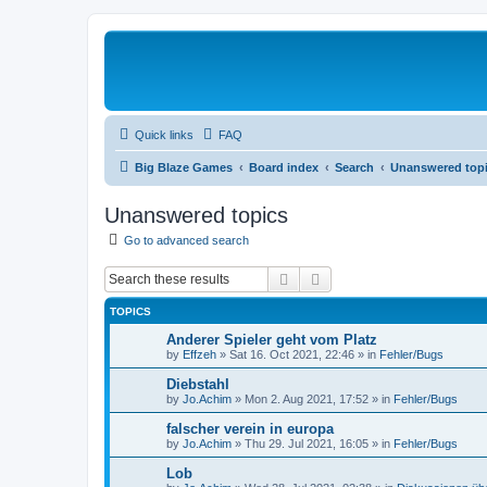
Quick links
FAQ
Big Blaze Games
Board index
Search
Unanswered top
Unanswered topics
Go to advanced search
Search
Advanced search
TOPICS
Anderer Spieler geht vom Platz
by
Effzeh
»
Sat 16. Oct 2021, 22:46
» in
Fehler/Bugs
Diebstahl
by
Jo.Achim
»
Mon 2. Aug 2021, 17:52
» in
Fehler/Bugs
falscher verein in europa
by
Jo.Achim
»
Thu 29. Jul 2021, 16:05
» in
Fehler/Bugs
Lob