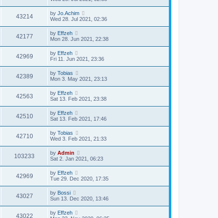
by
Jo.Achim
43214
Wed 28. Jul 2021, 02:36
by
Effzeh
42177
Mon 28. Jun 2021, 22:38
by
Effzeh
42969
Fri 11. Jun 2021, 23:36
by
Tobias
42389
Mon 3. May 2021, 23:13
by
Effzeh
42563
Sat 13. Feb 2021, 23:38
by
Effzeh
42510
Sat 13. Feb 2021, 17:46
by
Tobias
42710
Wed 3. Feb 2021, 21:33
by
Admin
103233
Sat 2. Jan 2021, 06:23
by
Effzeh
42969
Tue 29. Dec 2020, 17:35
by
Bossi
43027
Sun 13. Dec 2020, 13:46
by
Effzeh
43022