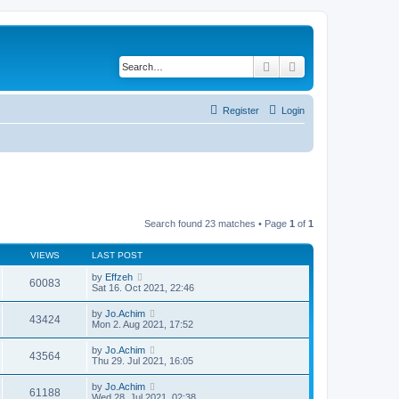
Search
Advanced search
Register
Login
Search found 23 matches • Page
1
of
1
VIEWS
LAST POST
by
Effzeh
60083
Sat 16. Oct 2021, 22:46
by
Jo.Achim
43424
Mon 2. Aug 2021, 17:52
by
Jo.Achim
43564
Thu 29. Jul 2021, 16:05
by
Jo.Achim
61188
Wed 28. Jul 2021, 02:38