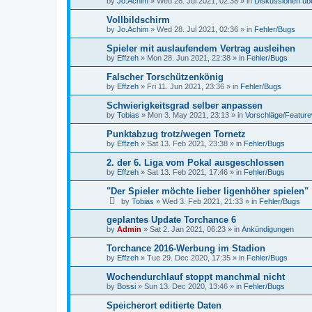
by
Jo.Achim
»
Wed 28. Jul 2021, 02:38
» in
Diskussionen üb
Vollbildschirm
by
Jo.Achim
»
Wed 28. Jul 2021, 02:36
» in
Fehler/Bugs
Spieler mit auslaufendem Vertrag ausleihen
by
Effzeh
»
Mon 28. Jun 2021, 22:38
» in
Fehler/Bugs
Falscher Torschützenkönig
by
Effzeh
»
Fri 11. Jun 2021, 23:36
» in
Fehler/Bugs
Schwierigkeitsgrad selber anpassen
by
Tobias
»
Mon 3. May 2021, 23:13
» in
Vorschläge/Featur
Punktabzug trotz/wegen Tornetz
by
Effzeh
»
Sat 13. Feb 2021, 23:38
» in
Fehler/Bugs
2. der 6. Liga vom Pokal ausgeschlossen
by
Effzeh
»
Sat 13. Feb 2021, 17:46
» in
Fehler/Bugs
"Der Spieler möchte lieber ligenhöher spielen"
by
Tobias
»
Wed 3. Feb 2021, 21:33
» in
Fehler/Bugs
geplantes Update Torchance 6
by
Admin
»
Sat 2. Jan 2021, 06:23
» in
Ankündigungen
Torchance 2016-Werbung im Stadion
by
Effzeh
»
Tue 29. Dec 2020, 17:35
» in
Fehler/Bugs
Wochendurchlauf stoppt manchmal nicht
by
Bossi
»
Sun 13. Dec 2020, 13:46
» in
Fehler/Bugs
Speicherort editierte Daten