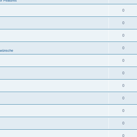
er Features
0
0
0
0
ewünsche
0
0
0
0
0
0
0