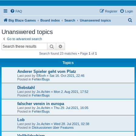
FAQ
Register
Login
S
Big Blaze Games
Board index
Search
Unanswered topics
e
Unanswered topics
a
Go to advanced search
r
Search
Advanced search
c
Search found 23 matches • Page
1
of
1
h
Topics
Anderer Spieler geht vom Platz
Last post by
Effzeh
«
Sat 16. Oct 2021, 22:46
Posted in
Fehler/Bugs
Diebstahl
Last post by
Jo.Achim
«
Mon 2. Aug 2021, 17:52
Posted in
Fehler/Bugs
falscher verein in europa
Last post by
Jo.Achim
«
Thu 29. Jul 2021, 16:05
Posted in
Fehler/Bugs
Lob
Last post by
Jo.Achim
«
Wed 28. Jul 2021, 02:38
Posted in
Diskussionen über Features
Vollbildschirm