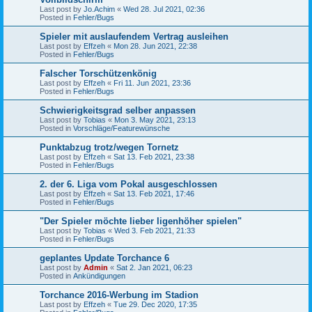
Last post by
Jo.Achim
«
Wed 28. Jul 2021, 02:36
Posted in
Fehler/Bugs
Spieler mit auslaufendem Vertrag ausleihen
Last post by
Effzeh
«
Mon 28. Jun 2021, 22:38
Posted in
Fehler/Bugs
Falscher Torschützenkönig
Last post by
Effzeh
«
Fri 11. Jun 2021, 23:36
Posted in
Fehler/Bugs
Schwierigkeitsgrad selber anpassen
Last post by
Tobias
«
Mon 3. May 2021, 23:13
Posted in
Vorschläge/Featurewünsche
Punktabzug trotz/wegen Tornetz
Last post by
Effzeh
«
Sat 13. Feb 2021, 23:38
Posted in
Fehler/Bugs
2. der 6. Liga vom Pokal ausgeschlossen
Last post by
Effzeh
«
Sat 13. Feb 2021, 17:46
Posted in
Fehler/Bugs
"Der Spieler möchte lieber ligenhöher spielen"
Last post by
Tobias
«
Wed 3. Feb 2021, 21:33
Posted in
Fehler/Bugs
geplantes Update Torchance 6
Last post by
Admin
«
Sat 2. Jan 2021, 06:23
Posted in
Ankündigungen
Torchance 2016-Werbung im Stadion
Last post by
Effzeh
«
Tue 29. Dec 2020, 17:35