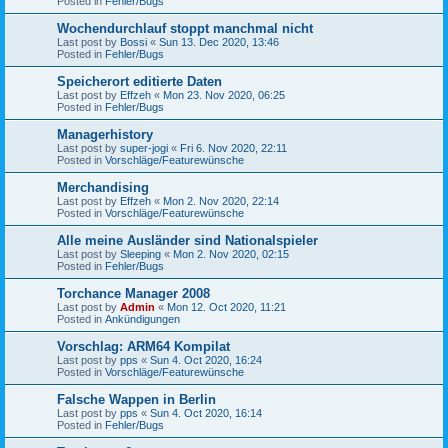
Posted in
Fehler/Bugs
Wochendurchlauf stoppt manchmal nicht
Last post by
Bossi
«
Sun 13. Dec 2020, 13:46
Posted in
Fehler/Bugs
Speicherort editierte Daten
Last post by
Effzeh
«
Mon 23. Nov 2020, 06:25
Posted in
Fehler/Bugs
Managerhistory
Last post by
super-jogi
«
Fri 6. Nov 2020, 22:11
Posted in
Vorschläge/Featurewünsche
Merchandising
Last post by
Effzeh
«
Mon 2. Nov 2020, 22:14
Posted in
Vorschläge/Featurewünsche
Alle meine Ausländer sind Nationalspieler
Last post by
Sleeping
«
Mon 2. Nov 2020, 02:15
Posted in
Fehler/Bugs
Torchance Manager 2008
Last post by
Admin
«
Mon 12. Oct 2020, 11:21
Posted in
Ankündigungen
Vorschlag: ARM64 Kompilat
Last post by
pps
«
Sun 4. Oct 2020, 16:24
Posted in
Vorschläge/Featurewünsche
Falsche Wappen in Berlin
Last post by
pps
«
Sun 4. Oct 2020, 16:14
Posted in
Fehler/Bugs