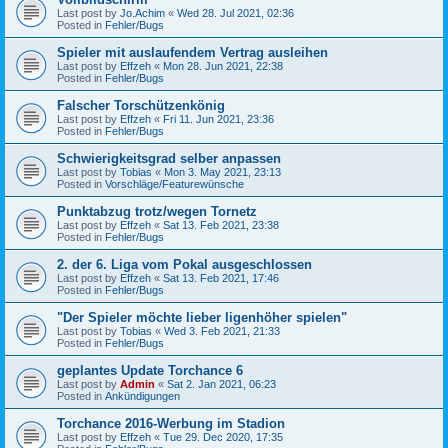
Last post by
Jo.Achim
«
Wed 28. Jul 2021, 02:36
Posted in
Fehler/Bugs
Spieler mit auslaufendem Vertrag ausleihen
Last post by
Effzeh
«
Mon 28. Jun 2021, 22:38
Posted in
Fehler/Bugs
Falscher Torschützenkönig
Last post by
Effzeh
«
Fri 11. Jun 2021, 23:36
Posted in
Fehler/Bugs
Schwierigkeitsgrad selber anpassen
Last post by
Tobias
«
Mon 3. May 2021, 23:13
Posted in
Vorschläge/Featurewünsche
Punktabzug trotz/wegen Tornetz
Last post by
Effzeh
«
Sat 13. Feb 2021, 23:38
Posted in
Fehler/Bugs
2. der 6. Liga vom Pokal ausgeschlossen
Last post by
Effzeh
«
Sat 13. Feb 2021, 17:46
Posted in
Fehler/Bugs
"Der Spieler möchte lieber ligenhöher spielen"
Last post by
Tobias
«
Wed 3. Feb 2021, 21:33
Posted in
Fehler/Bugs
geplantes Update Torchance 6
Last post by
Admin
«
Sat 2. Jan 2021, 06:23
Posted in
Ankündigungen
Torchance 2016-Werbung im Stadion
Last post by
Effzeh
«
Tue 29. Dec 2020, 17:35