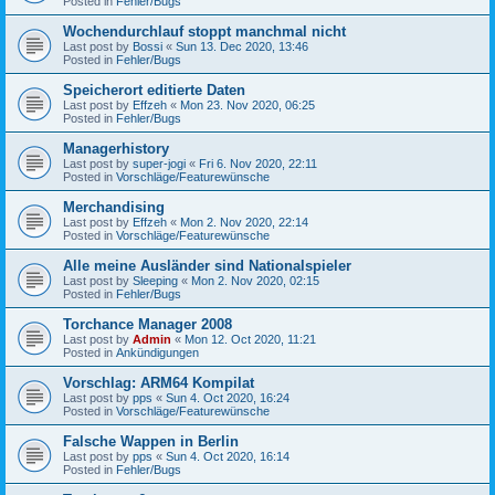
Posted in
Fehler/Bugs
Wochendurchlauf stoppt manchmal nicht
Last post by
Bossi
«
Sun 13. Dec 2020, 13:46
Posted in
Fehler/Bugs
Speicherort editierte Daten
Last post by
Effzeh
«
Mon 23. Nov 2020, 06:25
Posted in
Fehler/Bugs
Managerhistory
Last post by
super-jogi
«
Fri 6. Nov 2020, 22:11
Posted in
Vorschläge/Featurewünsche
Merchandising
Last post by
Effzeh
«
Mon 2. Nov 2020, 22:14
Posted in
Vorschläge/Featurewünsche
Alle meine Ausländer sind Nationalspieler
Last post by
Sleeping
«
Mon 2. Nov 2020, 02:15
Posted in
Fehler/Bugs
Torchance Manager 2008
Last post by
Admin
«
Mon 12. Oct 2020, 11:21
Posted in
Ankündigungen
Vorschlag: ARM64 Kompilat
Last post by
pps
«
Sun 4. Oct 2020, 16:24
Posted in
Vorschläge/Featurewünsche
Falsche Wappen in Berlin
Last post by
pps
«
Sun 4. Oct 2020, 16:14
Posted in
Fehler/Bugs