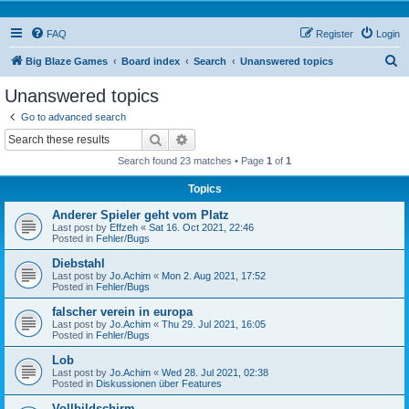
FAQ
Register
Login
S
Big Blaze Games
Board index
Search
Unanswered topics
e
Unanswered topics
a
Go to advanced search
r
Search
Advanced search
c
Search found 23 matches • Page
1
of
1
h
Topics
Anderer Spieler geht vom Platz
Last post by
Effzeh
«
Sat 16. Oct 2021, 22:46
Posted in
Fehler/Bugs
Diebstahl
Last post by
Jo.Achim
«
Mon 2. Aug 2021, 17:52
Posted in
Fehler/Bugs
falscher verein in europa
Last post by
Jo.Achim
«
Thu 29. Jul 2021, 16:05
Posted in
Fehler/Bugs
Lob
Last post by
Jo.Achim
«
Wed 28. Jul 2021, 02:38
Posted in
Diskussionen über Features
Vollbildschirm