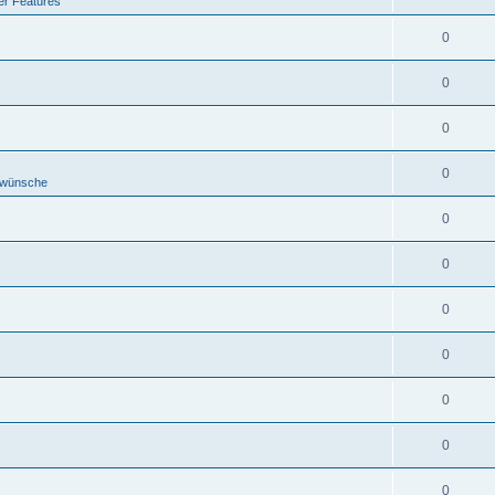
er Features
0
0
0
0
ewünsche
0
0
0
0
0
0
0