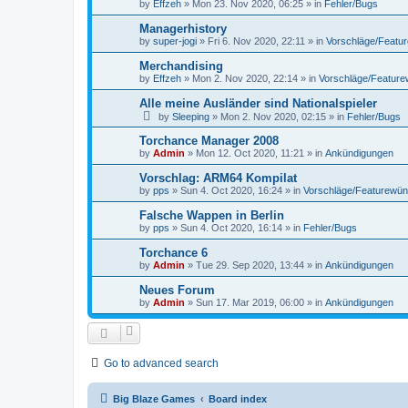
by
Effzeh
»
Mon 23. Nov 2020, 06:25
» in
Fehler/Bugs
Managerhistory
by
super-jogi
»
Fri 6. Nov 2020, 22:11
» in
Vorschläge/Featu
Merchandising
by
Effzeh
»
Mon 2. Nov 2020, 22:14
» in
Vorschläge/Featur
Alle meine Ausländer sind Nationalspieler
by
Sleeping
»
Mon 2. Nov 2020, 02:15
» in
Fehler/Bugs
Torchance Manager 2008
by
Admin
»
Mon 12. Oct 2020, 11:21
» in
Ankündigungen
Vorschlag: ARM64 Kompilat
by
pps
»
Sun 4. Oct 2020, 16:24
» in
Vorschläge/Featurewü
Falsche Wappen in Berlin
by
pps
»
Sun 4. Oct 2020, 16:14
» in
Fehler/Bugs
Torchance 6
by
Admin
»
Tue 29. Sep 2020, 13:44
» in
Ankündigungen
Neues Forum
by
Admin
»
Sun 17. Mar 2019, 06:00
» in
Ankündigungen
Go to advanced search
Big Blaze Games
Board index