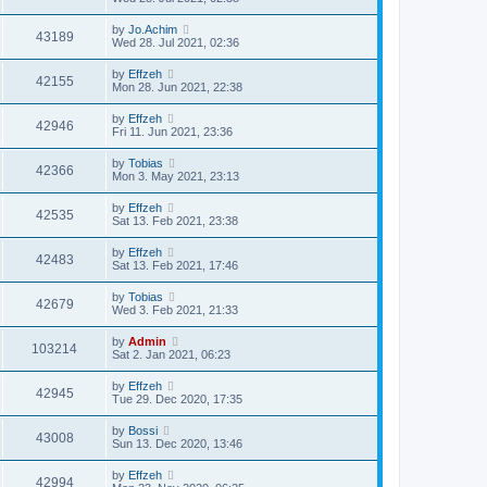
by
Jo.Achim
43189
Wed 28. Jul 2021, 02:36
by
Effzeh
42155
Mon 28. Jun 2021, 22:38
by
Effzeh
42946
Fri 11. Jun 2021, 23:36
by
Tobias
42366
Mon 3. May 2021, 23:13
by
Effzeh
42535
Sat 13. Feb 2021, 23:38
by
Effzeh
42483
Sat 13. Feb 2021, 17:46
by
Tobias
42679
Wed 3. Feb 2021, 21:33
by
Admin
103214
Sat 2. Jan 2021, 06:23
by
Effzeh
42945
Tue 29. Dec 2020, 17:35
by
Bossi
43008
Sun 13. Dec 2020, 13:46
by
Effzeh
42994