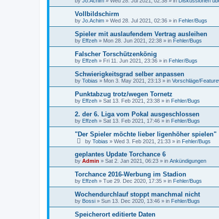
by
Jo.Achim
»
Wed 28. Jul 2021, 02:38
» in
Diskussionen üb
Vollbildschirm
by
Jo.Achim
»
Wed 28. Jul 2021, 02:36
» in
Fehler/Bugs
Spieler mit auslaufendem Vertrag ausleihen
by
Effzeh
»
Mon 28. Jun 2021, 22:38
» in
Fehler/Bugs
Falscher Torschützenkönig
by
Effzeh
»
Fri 11. Jun 2021, 23:36
» in
Fehler/Bugs
Schwierigkeitsgrad selber anpassen
by
Tobias
»
Mon 3. May 2021, 23:13
» in
Vorschläge/Featur
Punktabzug trotz/wegen Tornetz
by
Effzeh
»
Sat 13. Feb 2021, 23:38
» in
Fehler/Bugs
2. der 6. Liga vom Pokal ausgeschlossen
by
Effzeh
»
Sat 13. Feb 2021, 17:46
» in
Fehler/Bugs
"Der Spieler möchte lieber ligenhöher spielen"
by
Tobias
»
Wed 3. Feb 2021, 21:33
» in
Fehler/Bugs
geplantes Update Torchance 6
by
Admin
»
Sat 2. Jan 2021, 06:23
» in
Ankündigungen
Torchance 2016-Werbung im Stadion
by
Effzeh
»
Tue 29. Dec 2020, 17:35
» in
Fehler/Bugs
Wochendurchlauf stoppt manchmal nicht
by
Bossi
»
Sun 13. Dec 2020, 13:46
» in
Fehler/Bugs
Speicherort editierte Daten