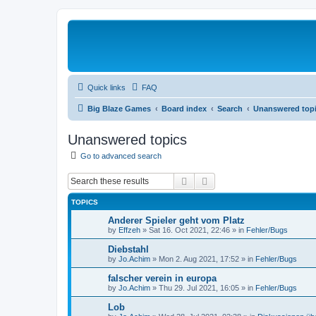
Quick links
FAQ
Big Blaze Games
Board index
Search
Unanswered top
Unanswered topics
Go to advanced search
Search
Advanced search
TOPICS
Anderer Spieler geht vom Platz
by
Effzeh
»
Sat 16. Oct 2021, 22:46
» in
Fehler/Bugs
Diebstahl
by
Jo.Achim
»
Mon 2. Aug 2021, 17:52
» in
Fehler/Bugs
falscher verein in europa
by
Jo.Achim
»
Thu 29. Jul 2021, 16:05
» in
Fehler/Bugs
Lob