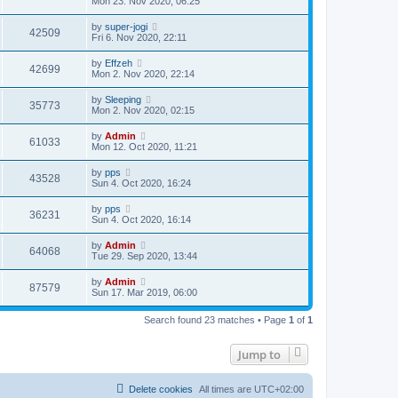
Mon 23. Nov 2020, 06:25
by
super-jogi
42509
Fri 6. Nov 2020, 22:11
by
Effzeh
42699
Mon 2. Nov 2020, 22:14
by
Sleeping
35773
Mon 2. Nov 2020, 02:15
by
Admin
61033
Mon 12. Oct 2020, 11:21
by
pps
43528
Sun 4. Oct 2020, 16:24
by
pps
36231
Sun 4. Oct 2020, 16:14
by
Admin
64068
Tue 29. Sep 2020, 13:44
by
Admin
87579
Sun 17. Mar 2019, 06:00
Search found 23 matches • Page
1
of
1
Jump to
Delete cookies
All times are
UTC+02:00