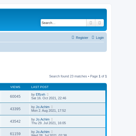
Search
Advanced search
Register
Login
Search found 23 matches • Page
1
of
1
VIEWS
LAST POST
by
Effzeh
60045
Sat 16. Oct 2021, 22:46
by
Jo.Achim
43395
Mon 2. Aug 2021, 17:52
by
Jo.Achim
43542
Thu 29. Jul 2021, 16:05
by
Jo.Achim
61159
Wed 28. Jul 2021, 02:38