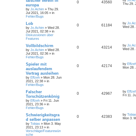
falscher verein in
0
43560
Thu 29. 
europa
by
Jo.Achim
»
Thu 29.
Jul 2021, 16:05
» in
Fehler/Bugs
Lob
by
Jo.Ac
0
61184
Wed 28. 
by
Jo.Achim
»
Wed 28.
Jul 2021, 02:38
» in
Diskussionen über
Features
Vollbildschirm
by
Jo.Ac
0
43214
Wed 28. 
by
Jo.Achim
»
Wed 28.
Jul 2021, 02:36
» in
Fehler/Bugs
Spieler mit
by
Effze
0
42174
Mon 28. 
auslaufendem
Vertrag ausleihen
by
Effzeh
»
Mon 28. Jun
2021, 22:38
» in
Fehler/Bugs
Falscher
by
Effze
0
42967
Fri 11. J
Torschützenkönig
by
Effzeh
»
Fri 11. Jun
2021, 23:36
» in
Fehler/Bugs
Schwierigkeitsgra
by
Tobia
0
42383
Mon 3. M
d selber anpassen
by
Tobias
»
Mon 3. May
2021, 23:13
» in
Vorschläge/Featurewün
sche