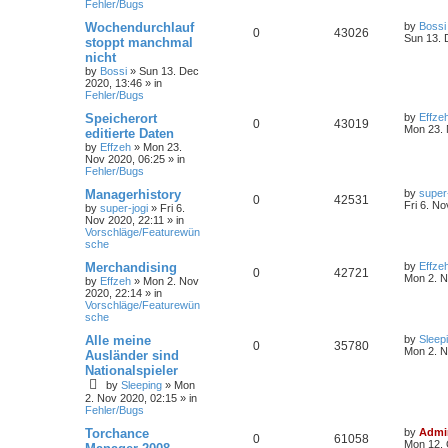
Fehler/Bugs
Wochendurchlauf
by
Bossi
0
43026
Sun 13. 
stoppt manchmal
nicht
by
Bossi
»
Sun 13. Dec
2020, 13:46
» in
Fehler/Bugs
Speicherort
by
Effze
0
43019
Mon 23. 
editierte Daten
by
Effzeh
»
Mon 23.
Nov 2020, 06:25
» in
Fehler/Bugs
Managerhistory
by
super-
0
42531
Fri 6. No
by
super-jogi
»
Fri 6.
Nov 2020, 22:11
» in
Vorschläge/Featurewün
sche
Merchandising
by
Effze
0
42721
Mon 2. N
by
Effzeh
»
Mon 2. Nov
2020, 22:14
» in
Vorschläge/Featurewün
sche
Alle meine
by
Sleep
0
35780
Mon 2. N
Ausländer sind
Nationalspieler
by
Sleeping
»
Mon
2. Nov 2020, 02:15
» in
Fehler/Bugs
Torchance
by
Admi
0
61058
Mon 12. 