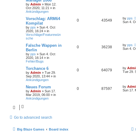
Manager 2008
by
Admin
»
Mon 12.
Oct 2020, 11:21
» in
Ankündigungen
Vorschlag: ARM64
by
pps
0
43549
Sun 4. O
Kompilat
by
pps
»
Sun 4. Oct
2020, 16:24
» in
Vorschläge/Featurewün
sche
Falsche Wappen in
by
pps
0
36238
Sun 4. O
Berlin
by
pps
»
Sun 4. Oct
2020, 16:14
» in
Fehler/Bugs
Torchance 6
by
Admi
0
64079
Tue 29. 
by
Admin
»
Tue 29.
Sep 2020, 13:44
» in
Ankündigungen
Neues Forum
by
Admi
0
87597
Sun 17. 
by
Admin
»
Sun 17.
Mar 2019, 06:00
» in
Ankündigungen
Go to advanced search
Big Blaze Games
Board index