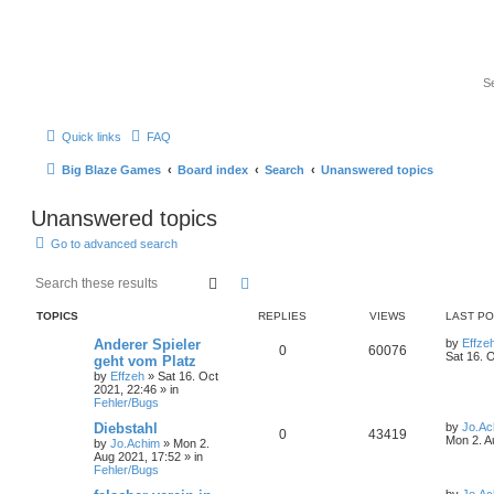
Quick links
FAQ
Big Blaze Games
Board index
Search
Unanswered topics
Unanswered topics
Go to advanced search
Search
Advanced search
TOPICS
REPLIES
VIEWS
LAST P
Anderer Spieler
by
Effze
0
60076
Sat 16. 
geht vom Platz
by
Effzeh
»
Sat 16. Oct
2021, 22:46
» in
Fehler/Bugs
Diebstahl
by
Jo.Ac
0
43419
Mon 2. A
by
Jo.Achim
»
Mon 2.
Aug 2021, 17:52
» in
Fehler/Bugs
by
Jo.Ac