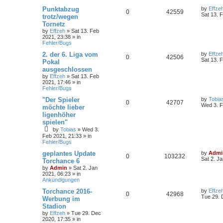
Punktabzug
by
Effze
0
42559
Sat 13. 
trotz/wegen
Tornetz
by
Effzeh
»
Sat 13. Feb
2021, 23:38
» in
Fehler/Bugs
2. der 6. Liga vom
by
Effze
0
42506
Sat 13. 
Pokal
ausgeschlossen
by
Effzeh
»
Sat 13. Feb
2021, 17:46
» in
Fehler/Bugs
"Der Spieler
by
Tobia
0
42707
Wed 3. F
möchte lieber
ligenhöher
spielen"
by
Tobias
»
Wed 3.
Feb 2021, 21:33
» in
Fehler/Bugs
geplantes Update
by
Admi
0
103232
Sat 2. J
Torchance 6
by
Admin
»
Sat 2. Jan
2021, 06:23
» in
Ankündigungen
Torchance 2016-
by
Effze
0
42968
Tue 29. 
Werbung im
Stadion
by
Effzeh
»
Tue 29. Dec
2020, 17:35
» in