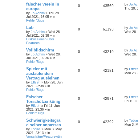
falscher verein in
by
Jo.Ac
0
43569
europa
Thu 29. 
by
Jo.Achim
»
Thu 29.
Jul 2021, 16:05
» in
Fehler/Bugs
Lob
by
Jo.Ac
0
61193
by
Jo.Achim
»
Wed 28.
Wed 28. 
Jul 2021, 02:38
» in
Diskussionen über
Features
Vollbildschirm
by
Jo.Ac
0
43219
by
Jo.Achim
»
Wed 28.
Wed 28. 
Jul 2021, 02:36
» in
Fehler/Bugs
Spieler mit
by
Effze
0
42181
auslaufendem
Mon 28. 
Vertrag ausleihen
by
Effzeh
»
Mon 28. Jun
2021, 22:38
» in
Fehler/Bugs
Falscher
by
Effze
0
42971
Torschützenkönig
Fri 11. J
by
Effzeh
»
Fri 11. Jun
2021, 23:36
» in
Fehler/Bugs
Schwierigkeitsgra
by
Tobia
0
42392
d selber anpassen
Mon 3. M
by
Tobias
»
Mon 3. May
2021, 23:13
» in
Vorschläge/Featurewün