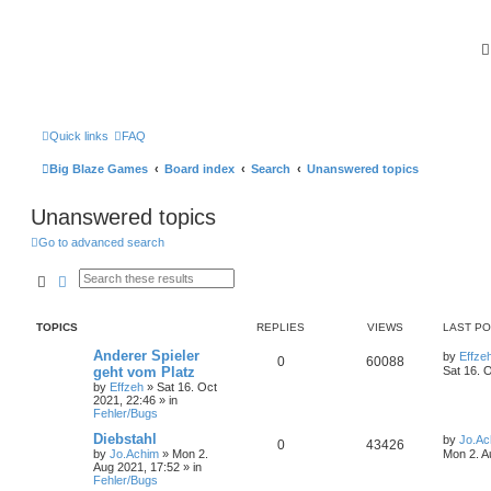
Quick links
FAQ
Big Blaze Games
Board index
Search
Unanswered topics
Unanswered topics
Go to advanced search
Search
Advanced search
TOPICS
REPLIES
VIEWS
LAST P
Anderer Spieler
by
Effze
0
60088
geht vom Platz
Sat 16. 
by
Effzeh
»
Sat 16. Oct
2021, 22:46
» in
Fehler/Bugs
Diebstahl
by
Jo.Ac
0
43426
by
Jo.Achim
»
Mon 2.
Mon 2. A
Aug 2021, 17:52
» in
Fehler/Bugs