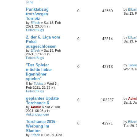
sche
Punktabzug
by
Effze
0
42569
trotz/wegen
Sat 13. 
Tornetz
by
Effzeh
»
Sat 13. Feb
2021, 23:38
» in
Fehler/Bugs
2. der 6. Liga vom
by
Effze
0
42514
Pokal
Sat 13. 
ausgeschlossen
by
Effzeh
»
Sat 13. Feb
2021, 17:46
» in
Fehler/Bugs
"Der Spieler
by
Tobia
0
42713
möchte lieber
Wed 3. F
ligenhöher
spielen"
by
Tobias
»
Wed 3.
Feb 2021, 21:33
» in
Fehler/Bugs
geplantes Update
by
Admi
0
103237
Torchance 6
Sat 2. J
by
Admin
»
Sat 2. Jan
2021, 06:23
» in
Ankündigungen
Torchance 2016-
by
Effze
0
42971
Werbung im
Tue 29. 
Stadion
by
Effzeh
»
Tue 29. Dec