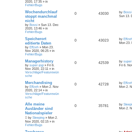
2020, 17:35
» in
Fehler/Bugs
Wochendurchlauf
by
Bossi
0
43030
stoppt manchmal
Sun 13. 
nicht
by
Bossi
»
Sun 13. Dec
2020, 13:46
» in
Fehler/Bugs
Speicherort
by
Effze
0
43023
editierte Daten
Mon 23. 
by
Effzeh
»
Mon 23.
Nov 2020, 06:25
» in
Fehler/Bugs
Managerhistory
by
super-
0
42539
by
super-jogi
»
Fri 6.
Fri 6. No
Nov 2020, 22:11
» in
Vorschläge/Featurewün
sche
Merchandising
by
Effze
0
42728
by
Effzeh
»
Mon 2. Nov
Mon 2. N
2020, 22:14
» in
Vorschläge/Featurewün
sche
Alle meine
by
Sleep
0
35781
Ausländer sind
Mon 2. N
Nationalspieler
by
Sleeping
»
Mon 2.
Nov 2020, 02:15
» in
Fehler/Bugs
Torchance
by
Admi