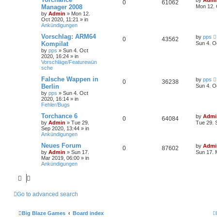
0
61062
Manager 2008
Mon 12. 
by
Admin
»
Mon 12.
Oct 2020, 11:21
» in
Ankündigungen
Vorschlag: ARM64
by
pps
0
43562
Kompilat
Sun 4. O
by
pps
»
Sun 4. Oct
2020, 16:24
» in
Vorschläge/Featurewün
sche
Falsche Wappen in
by
pps
0
36238
Berlin
Sun 4. O
by
pps
»
Sun 4. Oct
2020, 16:14
» in
Fehler/Bugs
Torchance 6
by
Admi
0
64084
by
Admin
»
Tue 29.
Tue 29. 
Sep 2020, 13:44
» in
Ankündigungen
Neues Forum
by
Admi
0
87602
by
Admin
»
Sun 17.
Sun 17. 
Mar 2019, 06:00
» in
Ankündigungen
Go to advanced search
Big Blaze Games
Board index