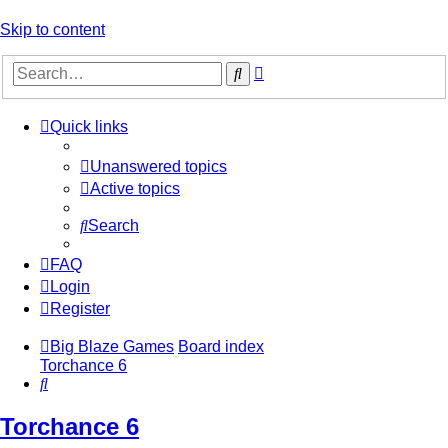
Skip to content
Advanced
Search
search
Quick links
Unanswered topics
Active topics
Search
FAQ
Login
Register
Big Blaze Games
Board index
Torchance 6
Search
Torchance 6