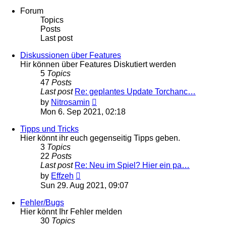
Forum
Topics
Posts
Last post
Diskussionen über Features
Hir können über Features Diskutiert werden
5
Topics
47
Posts
Last post
Re: geplantes Update Torchanc…
View
by
Nitrosamin
the
Mon 6. Sep 2021, 02:18
latest
post
Tipps und Tricks
Hier könnt ihr euch gegenseitig Tipps geben.
3
Topics
22
Posts
Last post
Re: Neu im Spiel? Hier ein pa…
View
by
Effzeh
the
Sun 29. Aug 2021, 09:07
latest
post
Fehler/Bugs
Hier könnt Ihr Fehler melden
30
Topics