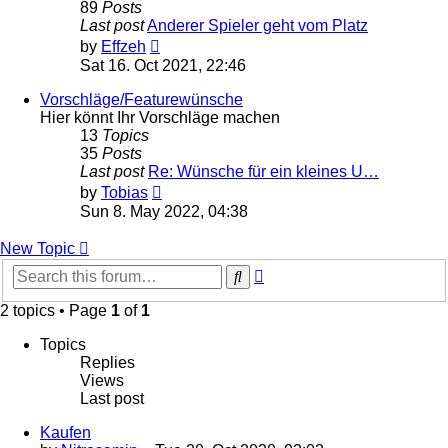
89
Posts
Last post
Anderer Spieler geht vom Platz
View
by
Effzeh
the
Sat 16. Oct 2021, 22:46
latest
post
Vorschläge/Featurewünsche
Hier könnt Ihr Vorschläge machen
13
Topics
35
Posts
Last post
Re: Wünsche für ein kleines U…
View
by
Tobias
the
Sun 8. May 2022, 04:38
latest
post
New Topic
Advanced
Search
search
2 topics • Page
1
of
1
Topics
Replies
Views
Last post
Kaufen