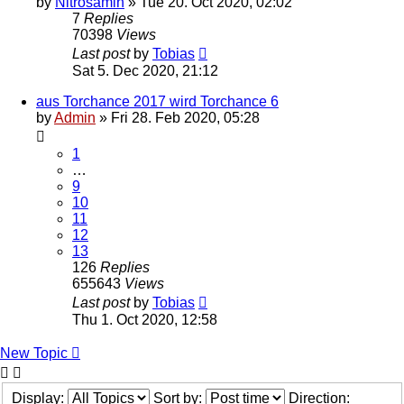
by
Nitrosamin
»
Tue 20. Oct 2020, 02:02
7
Replies
70398
Views
Last post
by
Tobias
Sat 5. Dec 2020, 21:12
aus Torchance 2017 wird Torchance 6
by
Admin
»
Fri 28. Feb 2020, 05:28
1
…
9
10
11
12
13
126
Replies
655643
Views
Last post
by
Tobias
Thu 1. Oct 2020, 12:58
New Topic
Display:
Sort by:
Direction: