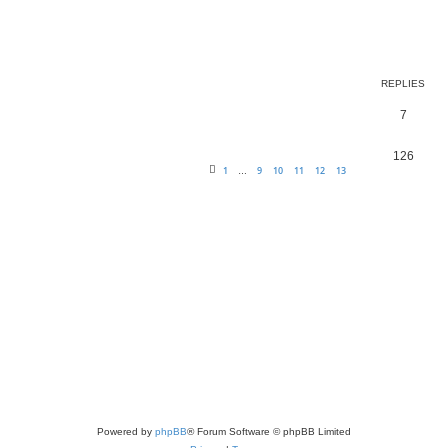
REPLIES
7
126
1
9
10
11
12
13
…
Powered by
phpBB
® Forum Software © phpBB Limited