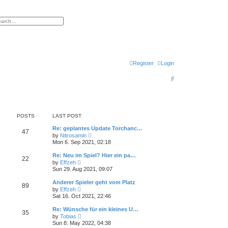
h
vanced search
Register
Login
S
e
a
r
POSTS
LAST POST
c
Re: geplantes Update Torchanc…
47
V
by
Nitrosamin
h
i
Mon 6. Sep 2021, 02:18
e
w
Re: Neu im Spiel? Hier ein pa…
22
t
V
by
Effzeh
h
i
Sun 29. Aug 2021, 09:07
e
e
l
w
Anderer Spieler geht vom Platz
a
89
t
V
t
by
Effzeh
h
i
e
Sat 16. Oct 2021, 22:46
e
e
s
l
w
t
Re: Wünsche für ein kleines U…
a
35
t
p
V
t
by
Tobias
h
o
i
e
Sun 8. May 2022, 04:38
e
s
e