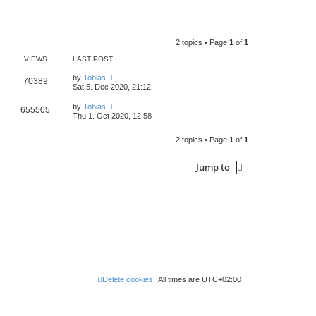
s
l
t
w
t
a
t
p
t
h
o
e
e
s
s
l
t
2 topics • Page
1
of
1
t
a
p
t
VIEWS
LAST POST
o
e
s
s
by
Tobias
t
70389
t
Sat 5. Dec 2020, 21:12
p
o
by
Tobias
s
655505
Thu 1. Oct 2020, 12:58
t
2 topics • Page
1
of
1
Jump to
Delete cookies
All times are
UTC+02:00