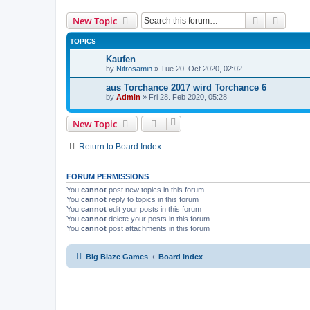
Search
Advanc
New Topic
TOPICS
Kaufen
by
Nitrosamin
»
Tue 20. Oct 2020, 02:02
aus Torchance 2017 wird Torchance 6
by
Admin
»
Fri 28. Feb 2020, 05:28
New Topic
Return to Board Index
FORUM PERMISSIONS
You
cannot
post new topics in this forum
You
cannot
reply to topics in this forum
You
cannot
edit your posts in this forum
You
cannot
delete your posts in this forum
You
cannot
post attachments in this forum
Big Blaze Games
Board index