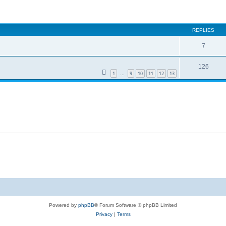
ed search
REPLIES
7
126
1
9
10
11
12
13
…
Powered by
phpBB
® Forum Software © phpBB Limited
Privacy
|
Terms