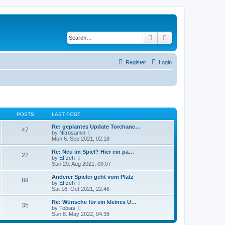
Search
Advanced search
Register
Login
POSTS
LAST POST
Re: geplantes Update Torchanc…
47
V
by
Nitrosamin
i
Mon 6. Sep 2021, 02:18
e
w
Re: Neu im Spiel? Hier ein pa…
22
t
V
by
Effzeh
h
i
Sun 29. Aug 2021, 09:07
e
e
l
w
Anderer Spieler geht vom Platz
89
a
t
V
by
Effzeh
t
h
i
Sat 16. Oct 2021, 22:46
e
e
e
s
l
w
Re: Wünsche für ein kleines U…
t
35
a
t
V
by
Tobias
p
t
h
i
Sun 8. May 2022, 04:38
o
e
e
e
s
s
l