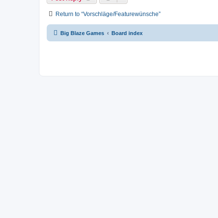
Return to “Vorschläge/Featurewünsche”
Big Blaze Games
Board index