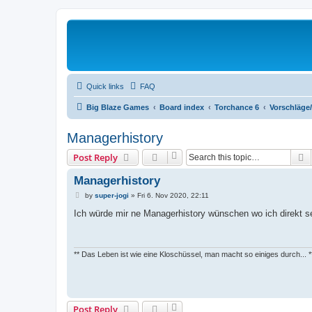
Quick links
FAQ
Big Blaze Games
Board index
Torchance 6
Vorschläge
Managerhistory
S
Post Reply
Managerhistory
P
by
super-jogi
»
Fri 6. Nov 2020, 22:11
o
s
Ich würde mir ne Managerhistory wünschen wo ich direkt s
t
** Das Leben ist wie eine Kloschüssel, man macht so einiges durch... *
Post Reply