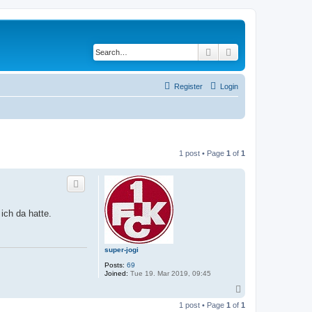
Search
Advanced search
Register
Login
1 post • Page
1
of
1
ich da hatte.
super-jogi
Posts:
69
Joined:
Tue 19. Mar 2019, 09:45
T
o
1 post • Page
1
of
1
p