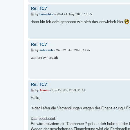
Re: TC7
P
by
hanschke
»
Wed 24. May 2023, 13:25
o
s
dann bin ich echt gespannt wie sich das entwickelt hier
t
Re: TC7
P
by
schorsch
»
Wed 21. Jun 2023, 11:47
o
s
warten wir es ab
t
Re: TC7
P
by
Admin
»
Thu 29. Jun 2023, 11:41
o
s
Hallo,
t
leider liefen die Verhandlungen wegen der Finanzierung / Fö
Das beudeutet:
Es wird trotzdem ein Torchance 7 geben. Ich habe mit de
Wegen der gescheiterten Finanzierung wird die Fertigstellu