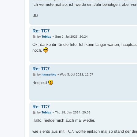
Ich vermute mal so, ich werde ein Jahr benötigen, aber vo
BB
Re: TC7
P
by
Tobias
»
Sun 2. Jul 2023, 20:24
o
s
Ok, danke dir für die Info. Ich kann länger warten, hauptsa
t
noch.
Re: TC7
P
by
hanschke
»
Wed 5. Jul 2023, 12:57
o
s
Respekt
t
Re: TC7
P
by
Tobias
»
Thu 18. Jan 2024, 20:09
o
s
Hallo, melde mich auch mal wieder.
t
wie siehts aus mit TC7, wollte einfach mal so stand der di