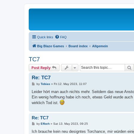
Quick links
FAQ
Big Blaze Games
Board index
Allgemein
TC7
S
Post Reply
Re: TC7
P
by
Tobias
»
Fri 12. May 2023, 11:07
o
s
Leider hört man auch nichts mehr. Seitdem das neue Anstoss
t
Ein wenig hoffnung habe ich noch, etwas Geld wurde auch g
wirklich Tod ist.
Re: TC7
P
by
Effzeh
»
Sat 13. May 2023, 09:25
o
s
Ich brauche kein neu designtes Torchance, mir würden ein