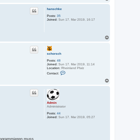
o
p
hanschke
Posts:
35
Joined:
Sun 17. Mar 2019, 16:17
T
o
p
schorsch
Posts:
48
Joined:
Sun 17. Mar 2019, 11:14
Location:
Rheinland Pfalz
C
Contact:
o
n
T
t
o
a
p
c
t
s
c
Admin
h
Administrator
o
r
Posts:
44
s
Joined:
Sun 17. Mar 2019, 05:27
c
h
 programmieren muss.