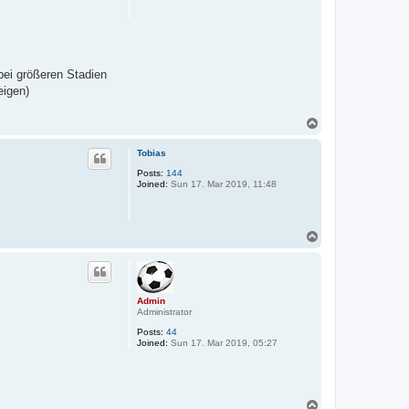
bei größeren Stadien
eigen)
T
o
p
Tobias
Posts:
144
Joined:
Sun 17. Mar 2019, 11:48
T
o
p
Admin
Administrator
Posts:
44
Joined:
Sun 17. Mar 2019, 05:27
T