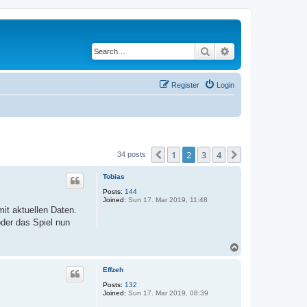
Search
Advanced search
Register
Login
1
2
3
4
Previous
Next
34 posts
Tobias
Posts:
144
Joined:
Sun 17. Mar 2019, 11:48
it aktuellen Daten.
oder das Spiel nun
T
o
p
Effzeh
Posts:
132
Joined:
Sun 17. Mar 2019, 08:39