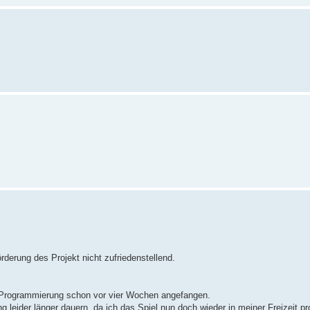
rderung des Projekt nicht zufriedenstellend.
r Programmierung schon vor vier Wochen angefangen.
ng leider länger dauern, da ich das Spiel nun doch wieder in meiner Freizeit