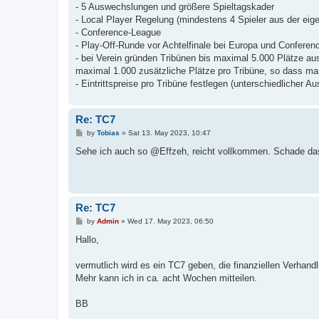
t
- 5 Auswechslungen und größere Spieltagskader
- Local Player Regelung (mindestens 4 Spieler aus der eig
- Conference-League
- Play-Off-Runde vor Achtelfinale bei Europa und Confere
- bei Verein gründen Tribünen bis maximal 5.000 Plätze au
maximal 1.000 zusätzliche Plätze pro Tribüne, so dass m
- Eintrittspreise pro Tribüne festlegen (unterschiedlicher A
Re: TC7
P
by
Tobias
»
Sat 13. May 2023, 10:47
o
s
Sehe ich auch so @Effzeh, reicht vollkommen. Schade das 
t
Re: TC7
P
by
Admin
»
Wed 17. May 2023, 06:50
o
s
Hallo,
t
vermutlich wird es ein TC7 geben, die finanziellen Verhand
Mehr kann ich in ca. acht Wochen mitteilen.
BB