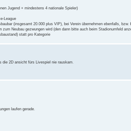
enen Jugend + mindestens 4 nationale Spieler)
nce-League
sbaubar (insgesamt 20.000 plus VIP), bei Verein übernehmen ebenfalls, bzw. 
an zum Neubau gezwungen wird (den dann bitte auch beim Stadionumfeld anz
usbaustand) statt pro Kategorie
die 2D ansicht fürs Livespiel nie rauskam.
lungen laufen gerade.