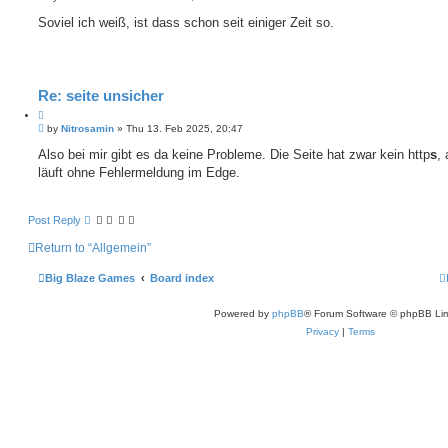
o
o
s
Soviel ich weiß, ist dass schon seit einiger Zeit so.
t
t
e
Re: seite unsicher
Q
P
u
by
Nitrosamin
»
Thu 13. Feb 2025, 20:47
o
o
s
Also bei mir gibt es da keine Probleme. Die Seite hat zwar kein http
s
, 
t
t
läuft ohne Fehlermeldung im Edge.
e
Post Reply
Return to “Allgemein”
Big Blaze Games
Board index
Powered by
phpBB
® Forum Software © phpBB Lim
Privacy
|
Terms