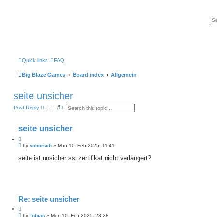
Quick links
FAQ
Big Blaze Games
Board index
Allgemein
seite unsicher
S
A
Post Reply
e
d
a
v
r
a
seite unsicher
c
n
h
c
Q
e
P
u
by
schorsch
»
Mon 10. Feb 2025, 11:41
d
o
s
o
s
seite ist unsicher ssl zertifikat nicht verlängert?
e
t
t
a
e
r
c
h
Re: seite unsicher
Q
P
u
by
Tobias
»
Mon 10. Feb 2025, 23:28