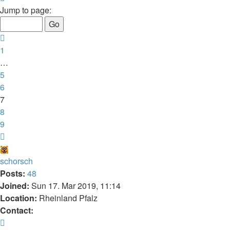
7
Jump to page:
of
9
Previous
1
…
5
6
7
8
9
Next
schorsch
Posts:
48
Joined:
Sun 17. Mar 2019, 11:14
Location:
Rheinland Pfalz
Contact:
Contact