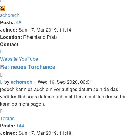
Top
schorsch
Posts:
48
Joined:
Sun 17. Mar 2019, 11:14
Location:
Rheinland Pfalz
Contact:
Contact
schorsch
Website
YouTube
Re: neues Torchance
Quote
Post
by
schorsch
»
Wed 16. Sep 2020, 06:01
jedoch kann es auch ein vorläufiges datum sein da das
veröffentlichungs datum noch nicht fest steht. ich denke bb
kann da mehr sagen.
Top
Tobias
Posts:
144
Joined:
Sun 17. Mar 2019, 11:48