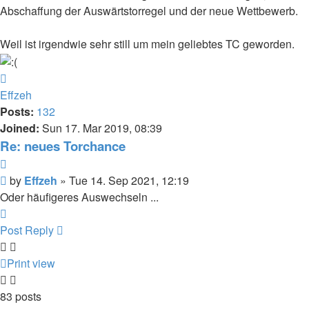
Abschaffung der Auswärtstorregel und der neue Wettbewerb.
Weil ist irgendwie sehr still um mein geliebtes TC geworden.
Top
Effzeh
Posts:
132
Joined:
Sun 17. Mar 2019, 08:39
Re: neues Torchance
Quote
Post
by
Effzeh
»
Tue 14. Sep 2021, 12:19
Oder häufigeres Auswechseln ...
Top
Post Reply
Print view
83 posts