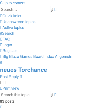
Skip to content
Advanced
Search
search
Quick links
Unanswered topics
Active topics
Search
FAQ
Login
Register
Big Blaze Games
Board index
Allgemein
Search
neues Torchance
Post Reply
Print view
Advanced
Search
search
83 posts
Page