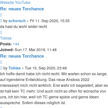
schorsch
Website
YouTube
Re: neues Torchance
Quote
Post
by
schorsch
»
Fri 11. Sep 2020, 15:35
da hast du wohl leider recht
Top
Tobias
Posts:
144
Joined:
Sun 17. Mar 2019, 11:48
Re: neues Torchance
Quote
Post
by
Tobias
»
Tue 15. Sep 2020, 23:48
Ich hoffe damit habe ich nicht recht. Wir warten schon so lange,
auf irgendeine Entwicklung. Das neue Anstoss 2022
interessiert mich nicht wirklich. Erst wahr ich begeistert, aber es
ist halt kein TC mehr. Und auch nicht so offen für wünsche von
uns, ich bin hier, weil ich TC gerne spiele und gerne Ideen
ausspreche. Sofern dieses möglich ist.