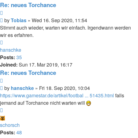
Re: neues Torchance
Quote
Post
by
Tobias
»
Wed 16. Sep 2020, 11:54
Stimmt auch wieder, warten wir einfach. Irgendwann werden
wir es erfahren.
Top
hanschke
Posts:
35
Joined:
Sun 17. Mar 2019, 16:17
Re: neues Torchance
Quote
Post
by
hanschke
»
Fri 18. Sep 2020, 10:04
https://www.gamestar.de/artikel/footbal ... 51435.html
falls
jemand auf Torchance nicht warten will
Top
schorsch
Posts:
48