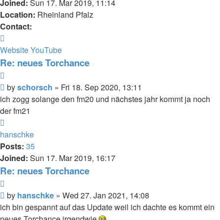
Joined:
Sun 17. Mar 2019, 11:14
Location:
Rheinland Pfalz
Contact:
Contact
schorsch
Website
YouTube
Re: neues Torchance
Quote
Post
by
schorsch
»
Fri 18. Sep 2020, 13:11
ich zogg solange den fm20 und nächstes jahr kommt ja noch
der fm21
Top
hanschke
Posts:
35
Joined:
Sun 17. Mar 2019, 16:17
Re: neues Torchance
Quote
Post
by
hanschke
»
Wed 27. Jan 2021, 14:08
ich bin gespannt auf das Update weil ich dachte es kommt ein
neues Torchance irgendwie