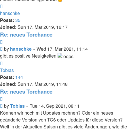
Top
hanschke
Posts:
35
Joined:
Sun 17. Mar 2019, 16:17
Re: neues Torchance
Quote
Post
by
hanschke
»
Wed 17. Mar 2021, 11:14
gibt es positive Neuigkeiten
Top
Tobias
Posts:
144
Joined:
Sun 17. Mar 2019, 11:48
Re: neues Torchance
Quote
Post
by
Tobias
»
Tue 14. Sep 2021, 08:11
Können wir noch mit Updates rechnen? Oder ein neues
geänderte Version von TC6 oder Updates für diese Version?
Weil in der Aktuellen Saison gibt es viele Änderungen, wie die