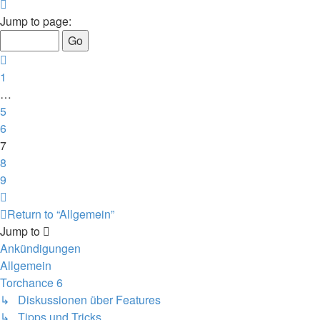
Page
7
Jump to page:
of
9
Previous
1
…
5
6
7
8
9
Next
Return to “Allgemein”
Jump to
Ankündigungen
Allgemein
Torchance 6
↳ Diskussionen über Features
↳ Tipps und Tricks