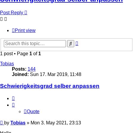
Post Reply
Print view
Advanced
Search
search
1 post • Page
1
of
1
Tobias
Posts:
144
Joined:
Sun 17. Mar 2019, 11:48
Schwierigkeitsgrad selber anpassen
Quote
Quote
Post
by
Tobias
»
Mon 3. May 2021, 23:13