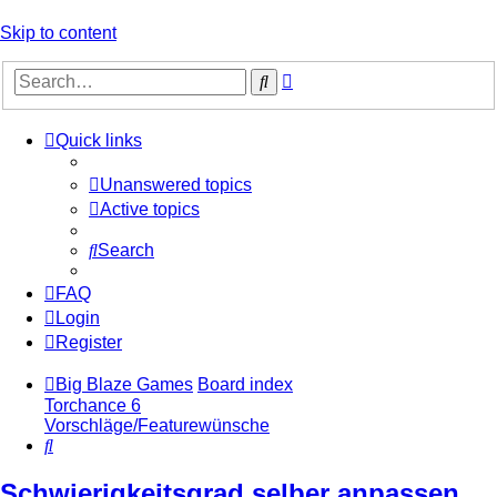
Skip to content
Advanced
Search
search
Quick links
Unanswered topics
Active topics
Search
FAQ
Login
Register
Big Blaze Games
Board index
Torchance 6
Vorschläge/Featurewünsche
Search
Schwierigkeitsgrad selber anpassen